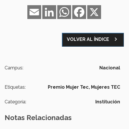
Email
LinkedIn
WhatsApp
Facebook
X
navigate_next
VOLVER AL ÍNDICE
Campus:
Nacional
Etiquetas:
Premio Mujer Tec,
Mujeres TEC
Categoría:
Institución
Notas Relacionadas