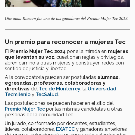
Giovanna Romero fue una de las ganadoras del Premio Mujer Tec 2023.
Un premio para reconocer a mujeres Tec
El
Premio Mujer Tec 2024
pone la mirada en
mujeres
que levantan su voz
, cuestionan reglas y privilegios,
abren camino a otras mujeres y construyen redes con
sentido de justicia y libertad.
A la convocatoria pueden ser postuladas
alumnas,
egresadas, profesoras, colaboradoras y
directivas
del
Tec de Monterrey
, la
Universidad
Tecmilenio
y
TecSalud
.
Las postulaciones se pueden hacer en el sitio del
Premio Mujer Tec
por las mismas candidatas u otras
personas de la comunidad Tec.
Un jurado, conformado por docentes, estudiantes,
líderes, colaboradores,
EXATEC
y ganadoras anteriores
del premio, seleccionará a quienes serán galardonadas