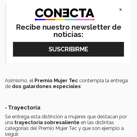
×
"(El premio)
nos permite conocer la
riqueza de pensamientos y liderazgos
Recibe nuestro newsletter de
que existen en el Tecnológico de
noticias:
Monterrey" - Dra. Luz María
Velázquez
Asimismo, el
Premio Mujer Tec
contempla la entrega
de
dos galardones especiales
:
- Trayectoria
Se entrega esta distinción a mujeres que destacan por
una
trayectoria sobresaliente
en las distintas
categorías del Premio Mujer Tec y que son ejemplo a
seguir.