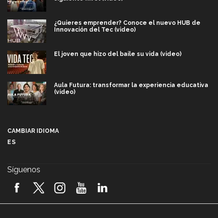
¿Quieres emprender? Conoce el nuevo HUB de
Innovación del Tec (video)
El joven que hizo del baile su vida (video)
Aula Futura: transformar la experiencia educativa
(video)
Más que un festival cultural: así es la magia de
VIBRART 2026 (video)
CAMBIAR IDIOMA
ES
Javier Guzmán: investigación con impacto social
(video)
Síguenos
¡México, en el top del mundial de robótica FIRST
2026! (video)
Vida Tec: Pasión, disciplina y básquetbol, con Gael
Adame (video)