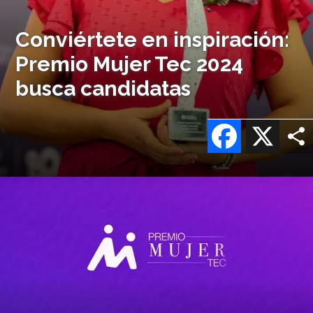
Conviértete en inspiración:
Premio Mujer Tec 2024
busca candidatas
Facebook
X
Imagen
o
logo