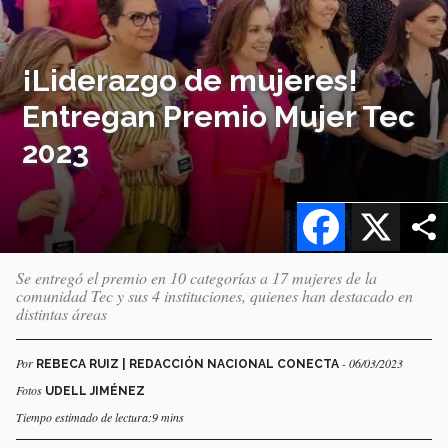
¡Liderazgo de mujeres!
Entregan Premio Mujer Tec
2023
Facebook
X
Se entregó el premio en 10 categorías a 17 mujeres de la
comunidad Tec y sus 4 instituciones, quienes han destacado en
distintas áreas
Por
- 06/03/2023
REBECA RUIZ | REDACCIÓN NACIONAL CONECTA
Fotos
UDELL JIMÉNEZ
Tiempo estimado de lectura:9 mins