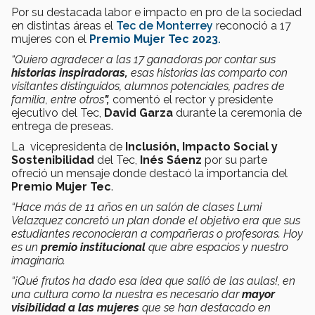
Por su destacada labor e impacto en pro de la sociedad
en distintas áreas el
Tec de Monterrey
reconoció a 17
mujeres con el
Premio Mujer Tec 2023
.
“Quiero agradecer a las 17 ganadoras por contar sus
historias inspiradoras,
esas historias las comparto con
visitantes distinguidos, alumnos potenciales, padres de
familia, entre otros
",
comentó el rector y presidente
ejecutivo del Tec,
David Garza
durante la ceremonia de
entrega de preseas.
La vicepresidenta de
Inclusión, Impacto Social y
Sostenibilidad
del Tec,
Inés Sáenz
por su parte
ofreció un mensaje donde destacó la importancia del
Premio Mujer Tec
.
“Hace más de 11 años en un salón de clases Lumi
Velazquez concretó un plan donde el objetivo era que sus
estudiantes reconocieran a compañeras o profesoras. Hoy
es un
premio institucional
que abre espacios y nuestro
imaginario.
“¡Qué frutos ha dado esa idea que salió de las aulas!, en
una cultura como la nuestra es necesario dar
mayor
visibilidad a las mujeres
que se han destacado en