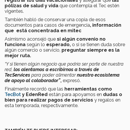
registrar los días vacacionales
y asegurar que
las
pólizas de salud y vida
que contempla el Tec estén
vigentes.
También habló de conservar una copia de esos
documentos para casos de emergencia
, información
que está concentrada en mitec
Asimismo aconsejó que
si algún convenio no
funciona
según lo
esperado,
o si se tienen duda sobre
algún comercio o servicio,
preguntar siempre es la
mejor ruta.
“Y
si tienen algún negocio que podría ser parte de nuestra
red,
los alentamos a escribirnos a través de
TecServices
para poder alimentar
nuestro ecosistema
de apoyo al colaborador”
,
expresó.
Finalmente recordó que las
herramientas como
TecBot
y EdenRed
están para apoyarnos en
dudas o
bien para realizar pagos de servicios
y regalos en
esta temporada, respectivamente.