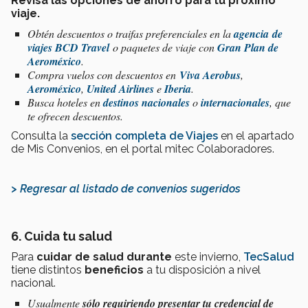
Revisa las opciones de ahorro para tu próximo
viaje.
Obtén descuentos o traifas preferenciales en la
agencia de
viajes BCD Travel
o paquetes de viaje con
Gran Plan de
Aeroméxico
.
Compra vuelos con descuentos en
Viva Aerobus
,
Aeroméxico
,
United Airlines
e
Iberia
.
Busca hoteles en
destinos nacionales
o
internacionales
, que
te ofrecen descuentos.
Consulta la
sección completa de Viajes
en el apartado
de Mis Convenios, en el portal mitec Colaboradores.
> Regresar al listado de convenios sugeridos
6. Cuida tu salud
Para
cuidar de salud durante
este invierno,
TecSalud
tiene distintos
beneficios
a tu disposición a nivel
nacional.
Usualmente
sólo requiriendo presentar tu credencial de