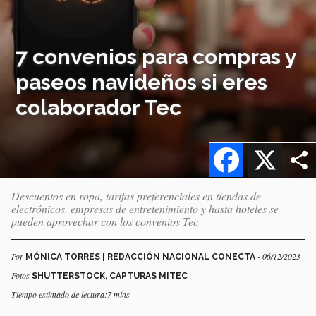
7 convenios para compras y
paseos navideños si eres
colaborador Tec
Facebook
X
Descuentos en ropa, tarifas preferenciales en tiendas de
electrónicos, empresas de entretenimiento y hasta hoteles se
pueden aprovechar con los convenios Tec
Por
- 06/12/2023
MÓNICA TORRES | REDACCIÓN NACIONAL CONECTA
Fotos
SHUTTERSTOCK, CAPTURAS MITEC
Tiempo estimado de lectura:7 mins