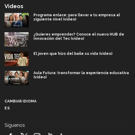
Videos
Programa enlace: para llevar a tu empresa al
siguiente nivel (video)
¿Quieres emprender? Conoce el nuevo HUB de
Innovación del Tec (video)
El joven que hizo del baile su vida (video)
Aula Futura: transformar la experiencia educativa
(video)
Más que un festival cultural: así es la magia de
VIBRART 2026 (video)
CAMBIAR IDIOMA
ES
Javier Guzmán: investigación con impacto social
(video)
Síguenos
¡México, en el top del mundial de robótica FIRST
2026! (video)