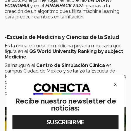
Se obtuvo el primer lugar en el premio
INFONAVIT
ECONOMÍA
y en el
FINANHACK 2022
, gracias a la
creación de un algoritmo que utiliza machine learning
para predecir cambios en la inflación.
-Escuela de Medicina y Ciencias de la Salud
Es la única escuela de medicina privada mexicana que
figura en el
QS World University Ranking by subject
Medicine
.
Se inauguró el
Centro de Simulación Clínica
en
campus Ciudad de México y se lanzó la Escuela de
Medicina y Ciencias de la Salud en campus Querétaro, lo
que permitirá ampliar la oferta educativa de la región
×
Centro-Sur con la apertura de la
Entrada en Salud
, a
partir de agosto 2023.
Recibe nuestro newsletter de
noticias: