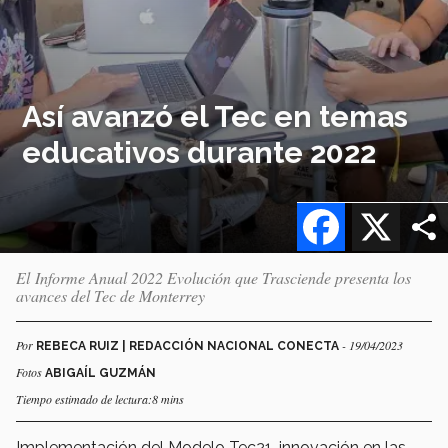
Así avanzó el Tec en temas
educativos durante 2022
Facebook
X
El Informe Anual 2022 Evolución que Trasciende presenta los
avances del Tec de Monterrey
Por
- 19/04/2023
REBECA RUIZ | REDACCIÓN NACIONAL CONECTA
Fotos
ABIGAÍL GUZMÁN
Tiempo estimado de lectura:8 mins
Implementación del Modelo Tec21, innovación en las