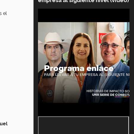
empresa al siguiente nivel (video)
s el
uel