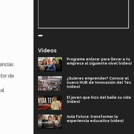
Videos
Programa enlace: para llevar a tu
empresa al siguiente nivel (video)
encias
ctor de
¿Quieres emprender? Conoce el
nuevo HUB de Innovación del Tec
(video)
ual
El joven que hizo del baile su vida
(video)
Aula Futura: transformar la
experiencia educativa (video)