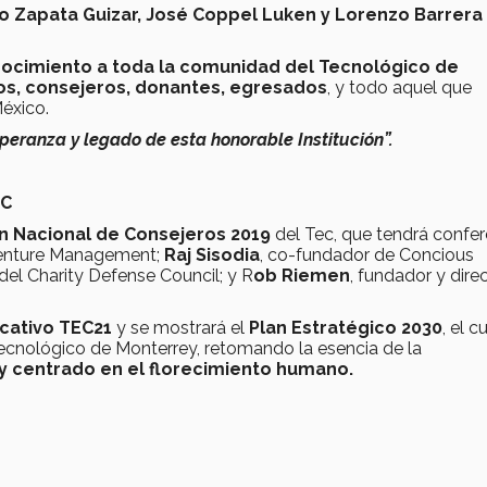
 Zapata Guizar, José Coppel Luken y Lorenzo Barrera
ocimiento a toda la comunidad del Tecnológico de
os, consejeros, donantes, egresados
, y todo aquel que
éxico.
peranza y legado de esta honorable Institución”.
EC
n Nacional de Consejeros 2019
del Tec, que tendrá confer
 Venture Management;
Raj Sisodia
, co-fundador de Concious
del Charity Defense Council; y R
ob Riemen
, fundador y dire
cativo TEC21
y se mostrará el
Plan Estratégico 2030
, el c
ecnológico de Monterrey, retomando la esencia de la
 y centrado en el florecimiento humano.