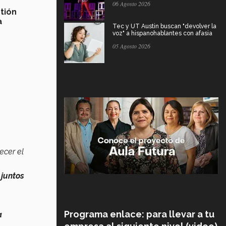
06 Agosto 2026
tión
a
Tec y UT Austin buscan "devolver la
voz" a hispanohablantes con afasia
05 Agosto 2026
ecer el
juntos
Programa enlace: para llevar a tu
a