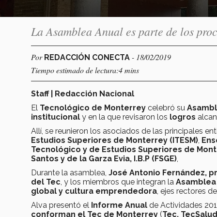
La Asamblea Anual es parte de los proce
Por
- 18/02/2019
REDACCIÓN CONECTA
Tiempo estimado de lectura:4 mins
Staff | Redacción Nacional
El
Tecnológico de Monterrey
celebró su
Asambl
institucional
y en la que revisaron los
logros
alcan
Allí, se reunieron los asociados de las principales en
Estudios Superiores de Monterrey (ITESM)
,
Ense
Tecnológico y de Estudios Superiores de Monte
Santos y de la Garza Evia, I.B.P (FSGE)
,
Durante la asamblea,
José Antonio Fernández, pr
del Tec
, y los miembros que integran la
Asamblea
global y cultura emprendedora
, ejes rectores 
Alva presentó el
Informe Anual
de Actividades 201
conforman el Tec de Monterrey
(
Tec, TecSalud