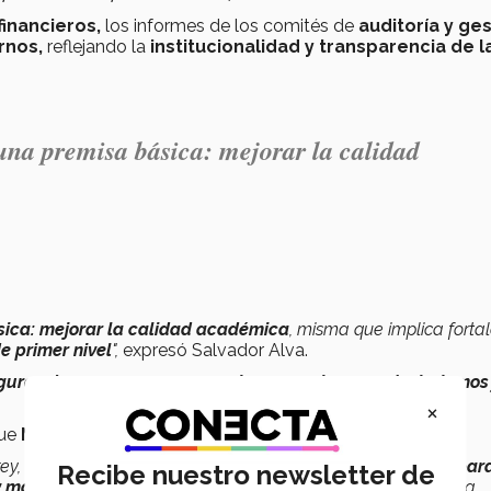
financieros,
los informes de los comités de
auditoría y ges
rnos,
reflejando la
institucionalidad y transparencia de l
na premisa básica: mejorar la calidad
ica: mejorar la calidad académica
, misma que implica fortal
e primer nivel
",
expresó Salvador Alva.
guros de que vamos por muy buen camino pues trabajamos 
×
ue
México tiene un gran reto
ante los retos del
futuro:
rey,
tenemos la responsabilidad de influir positivamente par
Recibe nuestro newsletter de
 y más humano,
con líderes que tengan las capacidades para