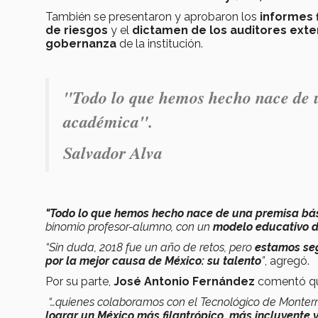
También se presentaron y aprobaron los
informes 
de riesgos
y el
dictamen de los auditores exte
gobernanza
de la institución.
"Todo lo que hemos hecho nace de u
académica".
Salvador Alva
"Todo lo que hemos hecho nace de una premisa bás
binomio profesor-alumno, con un
modelo educativo d
“Sin duda, 2018
fue un año de retos, pero
estamos se
por la mejor causa de México: su talento
”
, agregó.
Por su parte,
José Antonio Fernández
comentó q
“…quienes colaboramos con el Tecnológico de Monter
lograr un México más filantrópico, más incluyente