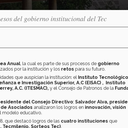
sos del gobierno institucional del Tec
ea Anual
, la cual es parte de sus procesos de
gobierno
zados por la institución y los
retos
para su futuro.
tidades que auspician la institución: el
Instituto Tecnológico
ñanza e Investigación Superior, A.C (EISAC) , Instituto
rrey, A.C. (ITESMAC),
y el Consejo de Patronos de la
Fund
esidente del Consejo Directivo
;
Salvador Alva, presid
 de Asociados
analizaron los logros en
innovación, visión
del modelo educativo.
8, que destacó logros de las
cuatro instituciones
que
, Tecmilenio, Sorteos Tec)
.