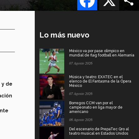
Lo más nuevo
México va por pase olímpico en
mundial de flag football en Alemania
07 Agosto 2026
Música y teatro: EXATEC en el
elenco de El Fantasma de la Ópera
 y de
México
07 Agosto 2026
ación
Borregos CCM van por el
campeonato en liga mayor de
ente
americano
06 Agosto 2026
Del escenario de PrepaTec Qro al
teatro musical en Estados Unidos