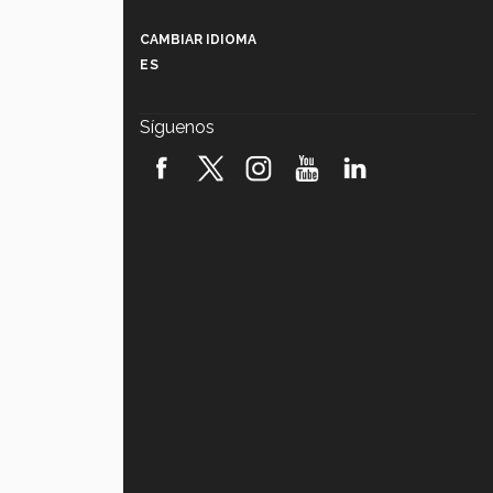
Más que un festival cultural: así es
la magia de VIBRART 2026 (video)
CAMBIAR IDIOMA
ES
Javier Guzmán: investigación con
impacto social (video)
Síguenos
¡México, en el top del mundial de
robótica FIRST 2026! (video)
Vida Tec: Pasión, disciplina y
básquetbol, con Gael Adame
(video)
¿Cómo es el Modelo Educativo
Tec? (video)
Vida Tec: Feminismo e Inteligencia
Artificial, Paola Ricaurte (video)