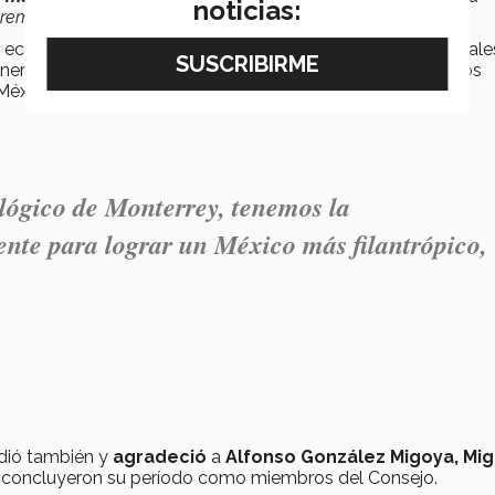
noticias:
remos en las siguientes décadas".
y económico de los más de
295 mil egresado
s, de los cuale
nerando cerca de 2.8 millones de nuevos empleos, y cuyos
 México
lógico de Monterrey, tenemos la
mente para lograr un México más filantrópico,
idió también y
agradeció
a
Alfonso González Migoya, Mig
 concluyeron su período como miembros del Consejo.