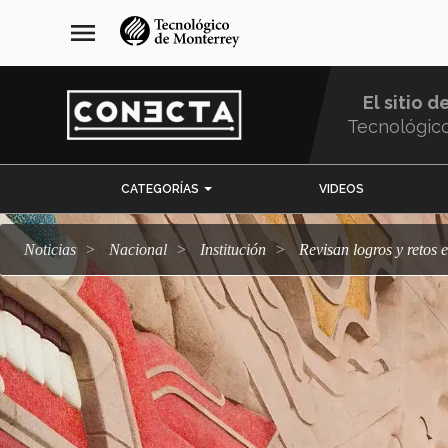
Pasar
navegación
menu
al
principal
contenido
principal
El sitio d
Tecnológic
Menu
CATEGORÍAS
VIDEOS
Comunidad
Noticias
Nacional
Institución
Revisan logros y reto