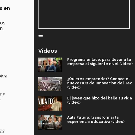
s en
cos
n,
Videos
Programa enlace: para llevar a tu
empresa al siguiente nivel (video)
obre
¿Quieres emprender? Conoce el
nuevo HUB de Innovación del Tec
(video)
s y
El joven que hizo del baile su vida
y
(video)
Aula Futura: transformar la
experiencia educativa (video)
as