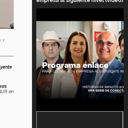
empresa al siguiente nivel (video)
; y
uyente
sas
CNUR en