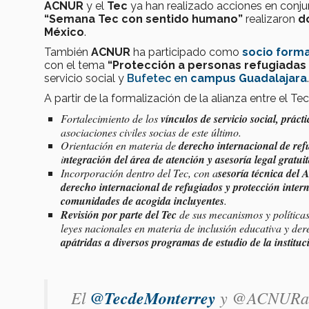
ACNUR
y el
Tec
ya han realizado acciones en conju
“Semana Tec con sentido humano”
realizaron
d
México
.
También
ACNUR
ha participado como
socio form
con el tema
“Protección a personas refugiadas
servicio social y
Bufetec en
campus Guadalajara
.
A partir de la formalización de la alianza entre el T
Fortalecimiento de los
vínculos de servicio social, prác
asociaciones civiles socias de este último.
Orientación en materia de
derecho internacional de ref
i
ntegración del área de atención y asesoría legal gratui
Incorporación dentro del Tec, con a
sesoría técnica de
derecho internacional de refugiados y protección inter
comunidades de acogida incluyentes
.
Revisión por parte del Tec
de sus mecanismos y políticas
leyes nacionales en materia de inclusión educativa y de
apátridas a diversos programas de estudio de la instituc
El
@TecdeMonterrey
y @ACNURamer