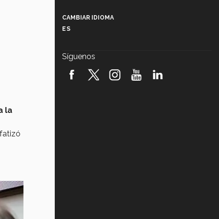
Más que un festival cultural: así es
la magia de VIBRART 2026 (video)
CAMBIAR IDIOMA
ES
Javier Guzmán: investigación con
impacto social (video)
Síguenos
¡México, en el top del mundial de
robótica FIRST 2026! (video)
Vida Tec: Pasión, disciplina y
básquetbol, con Gael Adame
 la
(video)
¿Cómo es el Modelo Educativo
nfatizó
Tec? (video)
Vida Tec: Feminismo e Inteligencia
Artificial, Paola Ricaurte (video)