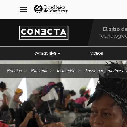
Pasar
navegación
menu
al
principal
contenido
principal
El sitio d
Tecnológic
Menu
CATEGORÍAS
VIDEOS
Comunidad
Noticias
Nacional
Institución
Apoyo a refugiados: as