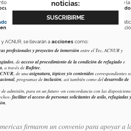
noticias:
nto; alumnos del Tec en 2022, por ejemplo, como parte de la
ocumentales cortos
que cuentan
historias de refugiado
ador
en concentraciones semestrales de estudios diplomáti
 en Monterrey”
, sesiones de inmersión social y sensibilizació
ec y ACNUR, se llevarán a
acciones
como:
ticas profesionales y proyectos de inmersión
entre el Tec, ACNUR y
ugiados
, de
acceso al procedimiento de la condición de refugiado
e
ta
, a través de
Bufetec
.
l ACNUR
, de una
asignatura, tópicos y/o contenidos
correspondientes s
nacional
, programas de
inclusión
, así también como del
desarrollo de
 de admisión, para en un futuro -en concordancia con las disposicione
rechos-
facilitar el acceso de personas solicitantes de asilo, refugiadas 
ión
.
icas firmaron un convenio para apoyar a l