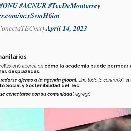
#ONU
#ACNUR
#TecDeMonterrey
tter.com/mzrSvmH6im
onectaTECmx)
April 14, 2023
manitarios
 reflexionó acerca de
cómo la academia puede permear a
onas desplazadas.
uedarse ajenas a la agenda global
, sino todo lo contrario”
, e
o Social y Sostenibilidad del Tec.
 que conectarse con su comunidad
”,
agregó.