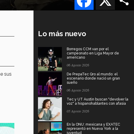
Lo más nuevo
Borregos CCM van por el
campeonato en Liga Mayor de
americano
06 Agosto 2026
de sus
De PrepaTec Qro al mundo: el
escenario donde nació un gran
sueño
06 Agosto 2026
Tec y UT Austin buscan "devolver la
voz" a hispanohablantes con afasia
05 Agosto 2026
En la ONU: mexicana y EXATEC
representó en Nueva York a la
juventud