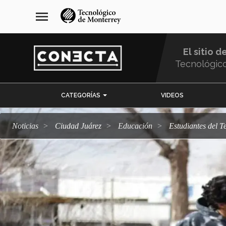
Pasar
navegación
menu
al
principal
contenido
principal
El sitio d
Tecnológic
Menu
CATEGORÍAS
VIDEOS
Comunidad
Noticias
Ciudad Juárez
Educación
Estudiantes del