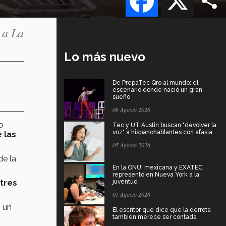
 a La
Lo más nuevo
De PrepaTec Qro al mundo: el
escenario donde nació un gran
sueño
06 Agosto 2026
o
Tec y UT Austin buscan "devolver la
voz" a hispanohablantes con afasia
 las
05 Agosto 2026
de la
En la ONU: mexicana y EXATEC
representó en Nueva York a la
 tres
juventud
05 Agosto 2026
n un
El escritor que dice que la derrota
también merece ser contada