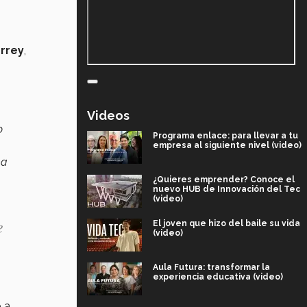
errey
,
Videos
o
Programa enlace: para llevar a tu
empresa al siguiente nivel (video)
na
¿Quieres emprender? Conoce el
nuevo HUB de Innovación del Tec
(video)
e
El joven que hizo del baile su vida
(video)
Aula Futura: transformar la
experiencia educativa (video)
 a