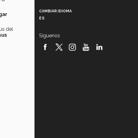
Más que un festival cultural: así es
la magia de VIBRART 2026 (video)
CAMBIAR IDIOMA
gar
ES
Javier Guzmán: investigación con
impacto social (video)
us del
sus
Síguenos
¡México, en el top del mundial de
robótica FIRST 2026! (video)
Vida Tec: Pasión, disciplina y
básquetbol, con Gael Adame
(video)
¿Cómo es el Modelo Educativo
Tec? (video)
Vida Tec: Feminismo e Inteligencia
Artificial, Paola Ricaurte (video)