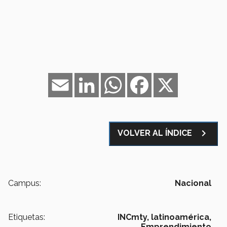
Email
LinkedIn
WhatsApp
Facebook
X
navigate_next
VOLVER AL ÍNDICE
Campus:
Nacional
Etiquetas:
INCmty,
latinoamérica,
Emprendimiento