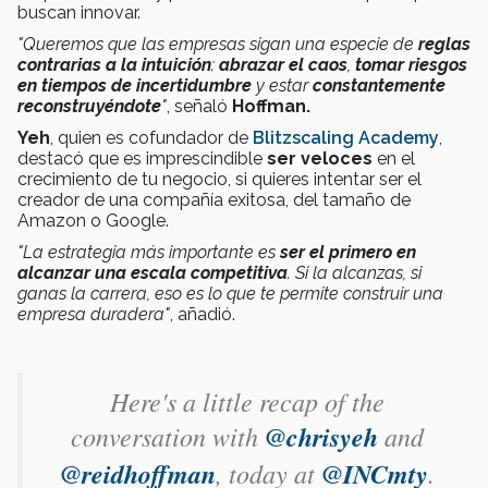
buscan innovar.
"Queremos que las empresas sigan una especie de
reglas
contrarias a la intuición
:
abrazar el caos
,
tomar riesgos
en tiempos de incertidumbre
y estar
constantemente
reconstruyéndote
"
, señaló
Hoffman.
Yeh
, quien es cofundador de
Blitzscaling Academy
,
destacó que es imprescindible
ser veloces
en el
crecimiento de tu negocio, si quieres intentar ser el
creador de una compañía exitosa, del tamaño de
Amazon o Google.
"L
a estrategia más importante es
ser el primero en
alcanzar una escala competitiva
. Si la alcanzas, si
ganas la carrera, eso es lo que te permite construir una
empresa duradera"
, añadió.
Here's a little recap of the
conversation with
@chrisyeh
and
@reidhoffman
, today at
@INCmty
.