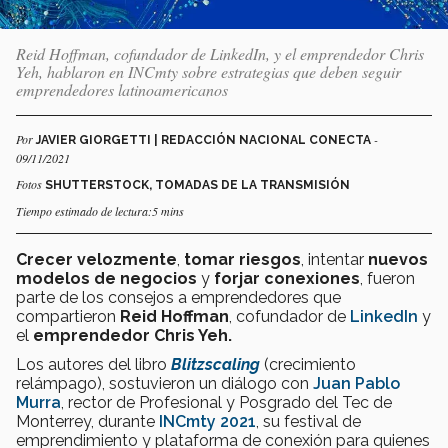
Reid Hoffman, cofundador de LinkedIn, y el emprendedor Chris
Yeh, hablaron en INCmty sobre estrategias que deben seguir
emprendedores latinoamericanos
Por
-
JAVIER GIORGETTI | REDACCIÓN NACIONAL CONECTA
09/11/2021
Fotos
SHUTTERSTOCK, TOMADAS DE LA TRANSMISIÓN
Tiempo estimado de lectura:5 mins
Crecer velozmente
,
tomar riesgos
, intentar
nuevos
modelos de negocios
y
forjar conexiones
, fueron
parte de los consejos a emprendedores que
compartieron
Reid Hoffman
, cofundador de
LinkedIn
y
el
emprendedor Chris Yeh.
Los autores del libro
Blitzscaling
(crecimiento
relámpago), sostuvieron un diálogo con
Juan Pablo
Murra
, rector de Profesional y Posgrado del Tec de
Monterrey, durante
INCmty 2021
, su festival de
emprendimiento y plataforma de conexión para quienes