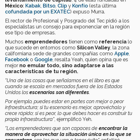
México
:
Kabak
,
Bitso
,
Clip
y
Konfío
(esta última
cofundada por un
EXATEC
) expuso Murra.
El rector de Profesional y Posgrado del Tec pidió a los
especialistas un consejo para exponenciar en la región
ese tipo de empresas.
Muchos
emprendedores
tienen como
referencia
lo
que sucede en entornos como
Silicon Valley
, la zona
californiana sede de grandes compañías como
Apple
,
Facebook
o
Google
, resalta Yeah, quien opina que es
mejor
no emular todo, sino adaptarse a las
características de tu región.
"Una de las cosas que señalamos en el libro es que
cuando se escala en mercados fuera de los Estados
Unidos los
escenarios son diferentes
.
Por ejemplo, puedes estar en partes con mejor o peor
infraestructura; s
i tu escenario es mejor, aprovéchalo y
crece rápido; si es peor, lo que debes hacer es construir tu
propia infraestructura"
, ejemplificó Yeh.
"Los
emprendedores que son capaces de
encontrar la
manera de aprovechar la situación única en la que se