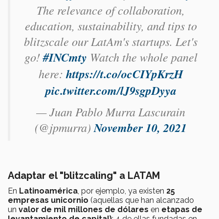
The relevance of collaboration,
education, sustainability, and tips to
blitzscale our LatAm's startups. Let's
go!
#INCmty
Watch the whole panel
here:
https://t.co/ocCIYpKrzH
pic.twitter.com/lJ9sgpDyya
— Juan Pablo Murra Lascurain
(@jpmurra)
November 10, 2021
Adaptar el "blitzcaling" a LATAM
En
Latinoamérica
, por ejemplo, ya existen
25
empresas unicornio
(aquellas que han alcanzado
un
valor de mil millones de dólares
en
etapas de
levantamiento de capital)
; 4 de ellas fundadas en