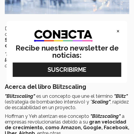
De igual forma,
Hoffman
consideró que en un sitio
×
donde se aplica mucho el
"blitzscaling
", como lo es
Sillicon Valley
, esas conexiones
en el extranjero
darán un crecimiento exponencial en
LATAM
.
Recibe nuestro newsletter de
noticias:
"Establecer esas conexiones es
clave para el futuro de
las innovaciones en
Latinoamérica
para un gran
crecimiento",
consideró.
Acerca del libro Blitzscaling
"Blitzscaling"
es un concepto que une el término
"Blitz"
(estrategia de bombardeo intensivo) y
"
Scaling"
, rapidez
de escalabilidad en un proyecto.
Hoffman y Yeh aterrizan ese concepto
"Blitzscaling"
a
empresas revolucionarias debido a su
gran velocidad
de crecimiento, como Amazon, Google, Facebook,
Uber, Airbnb
, entre otras.