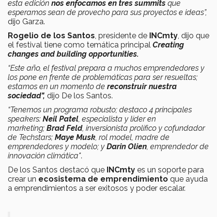
esta edición
nos enfocamos en tres summits
que
esperamos sean de provecho para sus proyectos e ideas”,
dijo Garza.
Rogelio de los Santos
, presidente de
INCmty
, dijo que
el festival tiene como temática principal
Creating
changes and building opportunities.
“Este año, el festival prepara a muchos emprendedores y
los pone en frente de problemáticas para ser resueltas;
estamos en un momento de
reconstruir nuestra
sociedad",
dijo De los Santos.
“Tenemos un programa robusto; destaco 4 principales
speakers:
Neil Patel
, especialista y líder en
marketing;
Brad Feld
, inversionista prolífico y cofundador
de Techstars;
Maye Musk
, rol model, madre de
emprendedores y modelo; y
Darin Olien
, emprendedor de
innovación climática"
.
De los Santos destacó que
INCmty
es un soporte para
crear un
ecosistema de emprendimiento
que ayuda
a emprendimientos a ser exitosos y poder escalar.