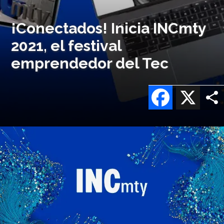
¡Conectados! Inicia INCmty
2021, el festival
emprendedor del Tec
Facebook
X
Imagen
o
logo