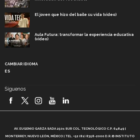
El joven que hizo del baile su vida (video)
Aula Futura: transformar la experiencia educativa
(video)
Más que un festival cultural: así es la magia de
VIBRART 2026 (video)
CAMBIAR IDIOMA
ES
Javier Guzmán: investigación con impacto social
(video)
Síguenos
¡México, en el top del mundial de robótica FIRST
2026! (video)
Vida Tec: Pasión, disciplina y básquetbol, con Gael
Adame (video)
A
AV. EUGENIO GARZA SADA 2501 SUR COL. TECNOLÓGICO C.P. 64849 |
L
¿Cómo es el Modelo Educativo Tec? (video)
MONTERREY, NUEVO LEÓN, MÉXICO | TEL. +52 (81) 8358-2000 D.R.© INSTITUTO