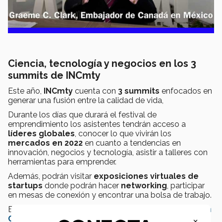
Ciencia, tecnología y negocios en los
3
summits de INCmty
Este año,
INCmty
cuenta con
3 summits
enfocados en
generar una fusión entre la calidad de vida,
Durante los días que durará el festival de
emprendimiento los asistentes tendrán acceso a
líderes globales
, conocer lo que vivirán los
mercados en 2022
en cuanto a tendencias en
innovación, negocios y tecnología, asistir a talleres con
herramientas para emprender.
Además, podrán visitar
exposiciones virtuales de
startups
donde podrán hacer
networking
, participar
en mesas de conexión y encontrar una bolsa de trabajo.
El festival contará con retos como el
HEINEKEN Green
×
Challenge
,
INC Accelerator
,
INC B-Challenge
e
INC