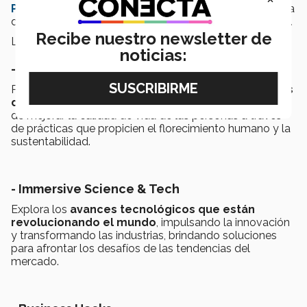
Prototype
; también,
más de 170 actividades
con una
duración mayor a las 100 horas en los 3 días del evento.
Recibe nuestro newsletter de
Los
3 summits
de INCmty 2021 son:
noticias:
- Life & Human Being
Propone soluciones innovadoras explorando los
temas
de cuidado de la salud
, centrándose en el propósito
de mejorar la calidad de vida de las personas a través
de prácticas que propicien el florecimiento humano y la
sustentabilidad.
- Immersive Science & Tech
Explora los
avances tecnológicos que están
revolucionando el mundo
, impulsando la innovación
y transformando las industrias, brindando soluciones
para afrontar los desafíos de las tendencias del
mercado.