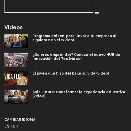
Videos
Programa enlace: para llevar a tu empresa al
siguiente nivel (video)
¿Quieres emprender? Conoce el nuevo HUB de
Innovación del Tec (video)
El joven que hizo del baile su vida (video)
Aula Futura: transformar la experiencia educativa
(video)
Más que un festival cultural: así es la magia de
VIBRART 2026 (video)
CAMBIAR IDIOMA
ES
|
EN
Javier Guzmán: investigación con impacto social