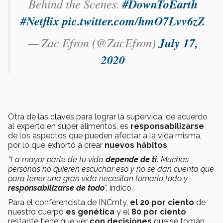
Behind the Scenes.
#DownToEarth
#Netflix
pic.twitter.com/hmO7Lvv6zZ
— Zac Efron (@ZacEfron)
July 17,
2020
Otra de las claves para lograr la supervida, de acuerdo
al experto en súper alimentos, es
responsabilizarse
de los aspectos que pueden afectar a la vida misma,
por lo que exhortó a crear
nuevos hábitos
.
“La mayor parte de tu vida
depende de ti.
Muchas
personas no quieren escuchar eso y no se dan cuenta que
para tener una gran vida necesitan tomarlo todo y
responsabilizarse de todo
”,
indicó.
Para el conferencista de INCmty,
el 20 por ciento
de
nuestro cuerpo
es genética
y el
80 por ciento
restante tiene que ver
con decisiones
que se toman