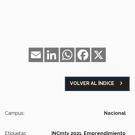
Email
LinkedIn
WhatsApp
Facebook
X
navigate_next
VOLVER AL ÍNDICE
Campus:
Nacional
Etiquetas:
INCmty 2021,
Emprendimiento