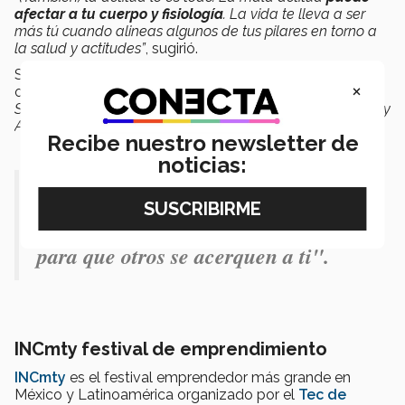
afectar a tu cuerpo y fisiología
. La vida te lleva a ser
más tú cuando alineas algunos de tus pilares en torno a
la salud y actitudes”
, sugirió.
Ser saludable, hidratarse y equilibrar la oxigenación son
×
otros consejos que ofreció el autor de
SuperLife: The 5
Simple Fixes That Will Make You Healthy, Fit, and Eternally
Awesome
para llegar a la
supervida.
Recibe nuestro newsletter de
noticias:
"El espacio de donde provienes y la
actitud que tienes genera el puente
para que otros se acerquen a ti".
INCmty festival de emprendimiento
INCmty
es el festival emprendedor más grande en
México y Latinoamérica organizado por el
Tec de