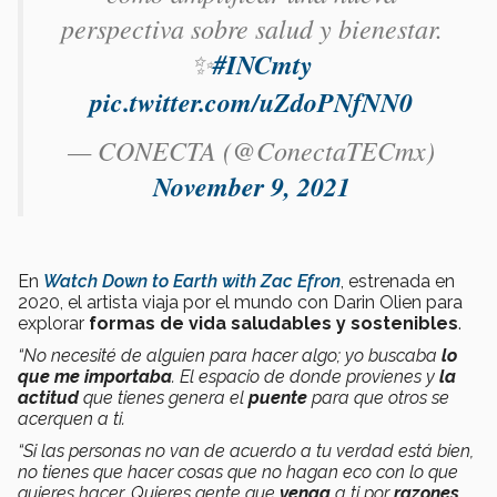
perspectiva sobre salud y bienestar.
✨
#INCmty
pic.twitter.com/uZdoPNfNN0
— CONECTA (@ConectaTECmx)
November 9, 2021
En
Watch Down to Earth with Zac Efron
, estrenada en
2020, el artista viaja por el mundo con Darin Olien para
explorar
formas de vida saludables y sostenibles
.
“No necesité de alguien para hacer algo; yo
buscaba
lo
que me importaba
. El espacio de donde provienes y
la
actitud
que tienes genera el
puente
para que otros se
acerquen a ti.
“Si las personas no van de acuerdo a tu verdad está bien,
no tienes que hacer cosas que no hagan eco con lo que
quieres hacer. Quieres gente que
venga
a ti por
razones