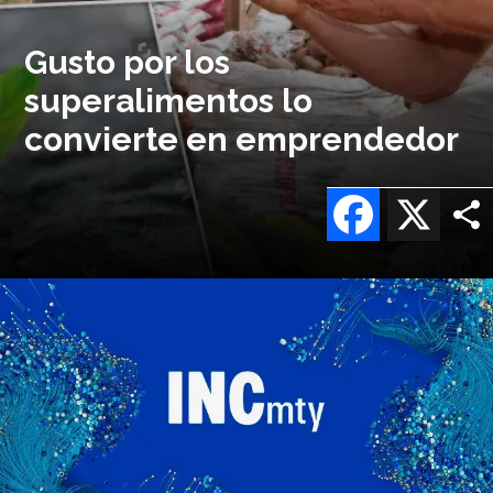
Gusto por los
superalimentos lo
convierte en emprendedor
Facebook
X
Imagen
o
logo