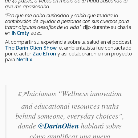
de 40 países, a veces en medio de la nada buscando lo
que me apasionaba.
“Eso que me daba curiosidad y sabía que tendría la
contribución de ayudar a personas con sus cuerpos para
tratar algunos desafíos de la vida”
, dijo durante su charla
en
INCmty
2021.
Al compartir su experiencia sobre la salud en el podcast
The Darin Olien Show
, el ambientalista fue contactado
por el actor
Zac Efron
y así colaboraron en un proyecto
para
Netflix
.
👉Iniciamos “Wellness innovation
and educational resources truths
behind someone, everyday choices”,
donde
@DarinOlien
hablará sobre
cómo amplificar una nueva