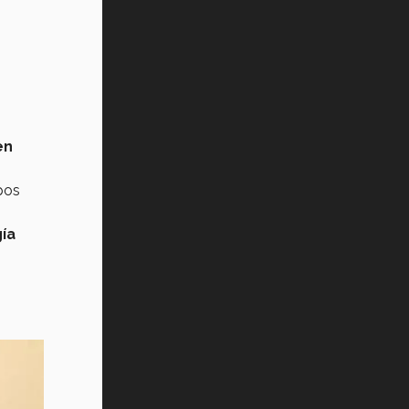
en
pos
gía