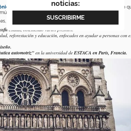
noticias:
rónica en campus Aguascalientes
, Holkan es un alumno q
 múltiples proyectos.
es, sociales y afines a su carrera, tales como:
ssfit
estatal, obteniendo varios premios.
alud, reforestación y educación, enfocados en ayudar a personas con e
iseño.
áutica automotriz"
en la universidad de
ESTACA en París, Francia.