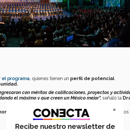
r el programa,
quienes tienen un
perfil de potencial
munidad.
egresaron con méritos de calificaciones, proyectos y activi
dando el máximo y que creen un México mejor",
señaló la
Dra
×
 ahora recién graduados
que reflejan el
desempeño
de los
Recibe nuestro newsletter de