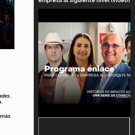
empresa al siguiente nivel (video)
dades
..
.
más