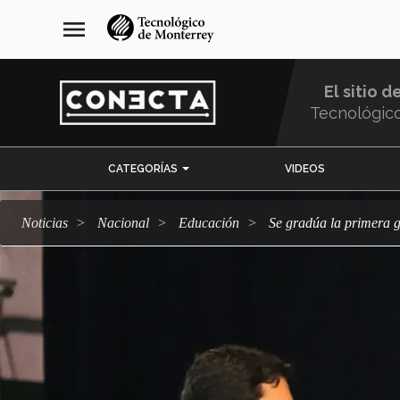
Pasar
navegación
menu
al
principal
contenido
principal
El sitio d
Tecnológic
Menu
CATEGORÍAS
VIDEOS
Comunidad
Noticias
Nacional
Educación
Se gradúa la primera