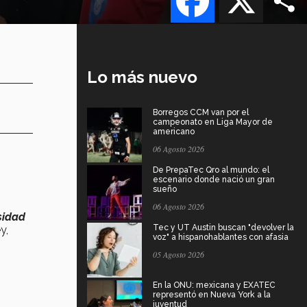
Lo más nuevo
Borregos CCM van por el
campeonato en Liga Mayor de
americano
06 Agosto 2026
De PrepaTec Qro al mundo: el
escenario donde nació un gran
sueño
06 Agosto 2026
sidad
Tec y UT Austin buscan "devolver la
y,
voz" a hispanohablantes con afasia
05 Agosto 2026
En la ONU: mexicana y EXATEC
representó en Nueva York a la
juventud