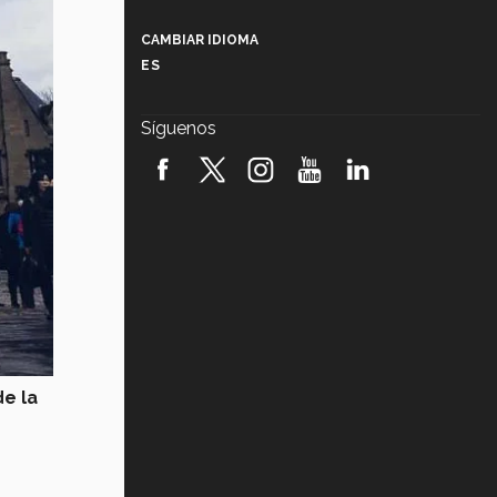
Más que un festival cultural: así es
la magia de VIBRART 2026 (video)
CAMBIAR IDIOMA
ES
Javier Guzmán: investigación con
impacto social (video)
Síguenos
¡México, en el top del mundial de
robótica FIRST 2026! (video)
Vida Tec: Pasión, disciplina y
básquetbol, con Gael Adame
(video)
¿Cómo es el Modelo Educativo
Tec? (video)
Vida Tec: Feminismo e Inteligencia
Artificial, Paola Ricaurte (video)
e la