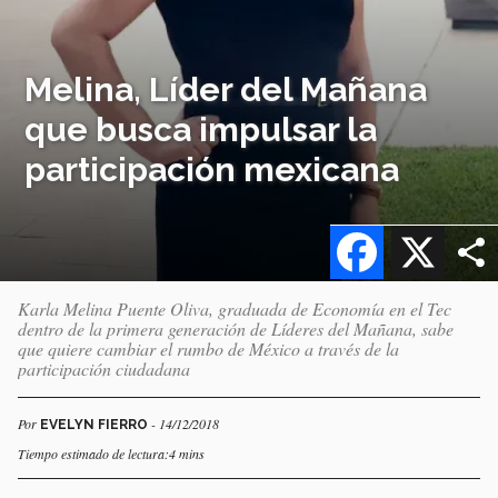
Melina, Líder del Mañana
que busca impulsar la
participación mexicana
Facebook
X
Karla Melina Puente Oliva, graduada de Economía en el Tec
dentro de la primera generación de Líderes del Mañana, sabe
que quiere cambiar el rumbo de México a través de la
participación ciudadana
Por
- 14/12/2018
EVELYN FIERRO
Tiempo estimado de lectura:4 mins