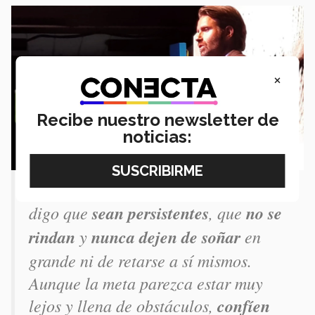
×
Recibe nuestro newsletter de
noticias:
“A los futuros
líderes del mañana
les
digo que
sean persistentes
, que
no se
rindan
y
nunca dejen de soñar
en
grande ni de retarse a sí mismos.
Aunque la meta parezca estar muy
lejos y llena de obstáculos,
confíen