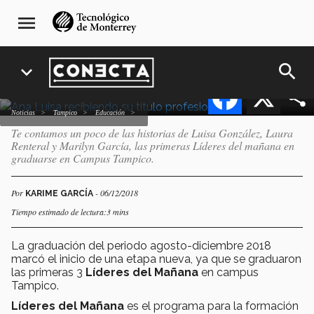
Pasar
navegación
ingenieras con beca de
menu
al
principal
100% en Tampico
contenido
principal
search
expand_more
Facebook
X
Noticias
Tampico
Educación
Te contamos un poco de las historias de Luisa González, Laura
Renteral y Marilyn García, las primeras Líderes del mañana en
graduarse en Campus Tampico.
Por
- 06/12/2018
KARIME GARCÍA
Tiempo estimado de lectura:3 mins
La graduación del periodo agosto-diciembre 2018
marcó el inicio de una etapa nueva, ya que se graduaron
las primeras 3
Líderes del Mañana
en campus
Tampico.
Líderes del Mañana
es el programa para la formación