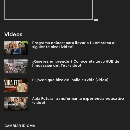
Videos
Programa enlace: para llevar a tu empresa al
siguiente nivel (video)
¿Quieres emprender? Conoce el nuevo HUB de
Innovación del Tec (video)
El joven que hizo del baile su vida (video)
Aula Futura: transformar la experiencia educativa
(video)
Más que un festival cultural: así es la magia de
VIBRART 2026 (video)
CAMBIAR IDIOMA