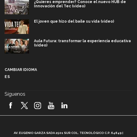
¿Quieres emprender? Conoce el nuevo HUB de
Innovación del Tec (video)
El joven que hizo del baile su vida (video)
Aula Futura: transformar la experiencia educativa
(video)
Más que un festival cultural: así es la magia de
VIBRART 2026 (video)
CAMBIAR IDIOMA
ES
Javier Guzmán: investigación con impacto social
(video)
Síguenos
¡México, en el top del mundial de robótica FIRST
2026! (video)
Vida Tec: Pasión, disciplina y básquetbol, con Gael
Adame (video)
A
AV. EUGENIO GARZA SADA 2501 SUR COL. TECNOLÓGICO C.P. 64849 |