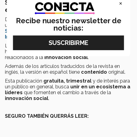
×
Sobre Stanford Social Innovation Review
en Español
Recibe nuestro newsletter de
Desde septiembre del 2020, el
Tec de Monterrey
firmó
un
acuerdo de licencia
con la
Universidad de
noticias:
Stanford
para acercar la revista
Stanford Social
Innovation
en inglés a la comunidad hispanohablante.
La revista se traduce y edita para que las personas
hispanohablantes tengan acceso a los artículos
relacionados a la
innovación social
.
Además de los artículos traducidos de la revista en
inglés, la versión en español tiene
contenido
original.
Esta publicación
gratuita, trimestral
y de interés para
un público en general, busca
unir en un ecosistema a
líderes
que fomenten el cambio a través de la
innovación social
.
SEGURO TAMBIÉN QUERRÁS LEER: