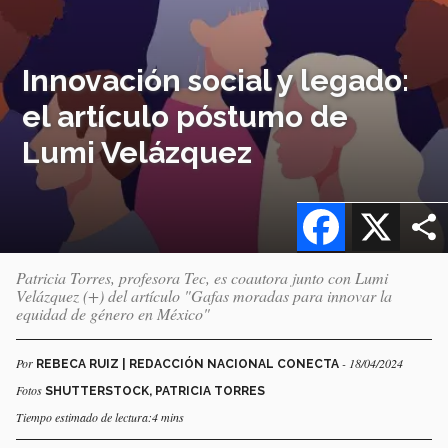
Innovación social y legado:
el artículo póstumo de
Lumi Velázquez
Facebook
X
Patricia Torres, profesora Tec, es coautora junto con Lumi
Velázquez (+) del artículo "Gafas moradas para innovar la
equidad de género en México"
Por
- 18/04/2024
REBECA RUIZ | REDACCIÓN NACIONAL CONECTA
Fotos
SHUTTERSTOCK, PATRICIA TORRES
Tiempo estimado de lectura:4 mins