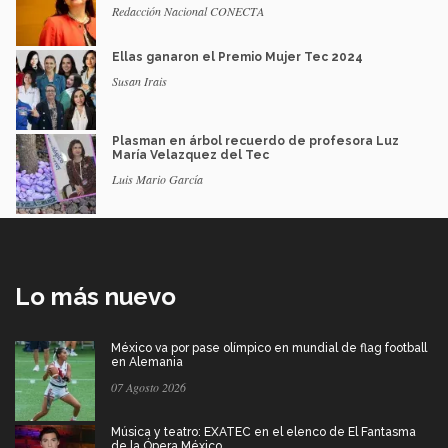
Redacción Nacional CONECTA
Ellas ganaron el Premio Mujer Tec 2024
Susan Irais
Plasman en árbol recuerdo de profesora Luz
María Velazquez del Tec
Luis Mario García
Lo más nuevo
México va por pase olímpico en mundial de flag football
en Alemania
07 Agosto 2026
Música y teatro: EXATEC en el elenco de El Fantasma
de la Ópera México