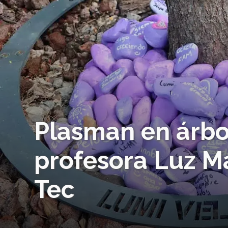
Plasman en árbo
profesora Luz M
Tec