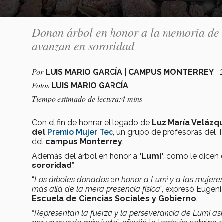
Donan árbol en honor a la memoria de 
avanzan en sororidad
Por
- 
LUIS MARIO GARCÍA | CAMPUS MONTERREY
Fotos
LUIS MARIO GARCÍA
Tiempo estimado de lectura:4 mins
Con el fin de honrar el legado de
Luz María Velázq
del
Premio Mujer Tec
, un grupo de profesoras del
del
campus Monterrey
.
Además del árbol en honor a
'Lumi'
, como le dicen 
sororidad
”.
“
Los árboles donados en honor a Lumi y a las mujeres
más allá de la mera presencia física
”, expresó Eugen
Escuela de Ciencias Sociales y Gobierno
.
“
Representan la fuerza y la perseverancia de Lumi as