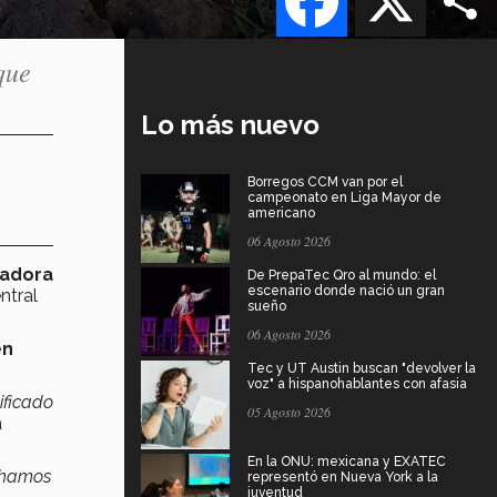
que
Lo más nuevo
Borregos CCM van por el
campeonato en Liga Mayor de
americano
06 Agosto 2026
eadora
De PrepaTec Qro al mundo: el
escenario donde nació un gran
ntral
sueño
06 Agosto 2026
en
Tec y UT Austin buscan "devolver la
voz" a hispanohablantes con afasia
ificado
05 Agosto 2026
a
En la ONU: mexicana y EXATEC
uchamos
representó en Nueva York a la
juventud