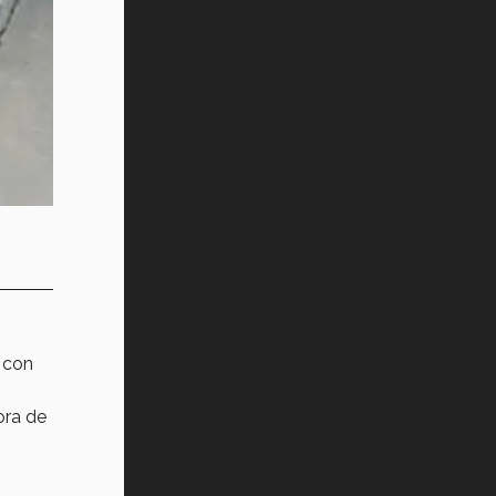
 con
ora de