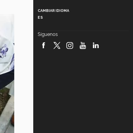
Más que un festival cultural: así es
la magia de VIBRART 2026 (video)
CAMBIAR IDIOMA
ES
Javier Guzmán: investigación con
impacto social (video)
Síguenos
¡México, en el top del mundial de
robótica FIRST 2026! (video)
Vida Tec: Pasión, disciplina y
básquetbol, con Gael Adame
(video)
¿Cómo es el Modelo Educativo
Tec? (video)
Vida Tec: Feminismo e Inteligencia
Artificial, Paola Ricaurte (video)