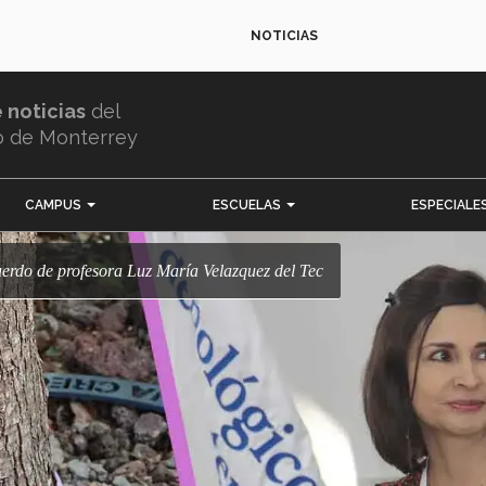
NOTICIAS
e noticias
del
o de Monterrey
CAMPUS
ESCUELAS
ESPECIALE
uerdo de profesora Luz María Velazquez del Tec