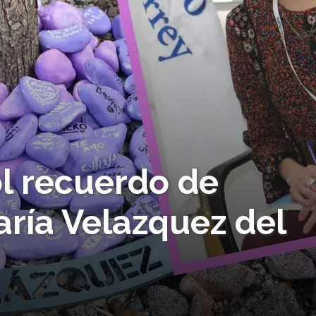
l recuerdo de
aría Velazquez del