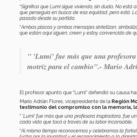
“
Significa que Lumi sigue viviendo, sin duda. No está 
que perseguía en busca de esa equidad, pero está. Lo
pasado desde su partida
.
“
Ambas placas y ambos mensajes sintetizan, simboliz
que están aquí siguen, creen y estoy convencido de 
" '
Lumi' fue más que una profesora i
motriz para el cambio".- Mario Adr
El profesor apuntó que “Lumi” defendió su causa h
Mario Adrián Flores, vicepresidente de la
Región M
testimonio del compromiso con la memoria, la 
“ '
Lumi' fue más que una profesora inspiradora, fue un
cada vida que tocó a través de su labor incansable
.
“
Al mismo tiempo reconocemos y celebramos la fortale
lucha por la igualdad y el reconocimiento a la dign