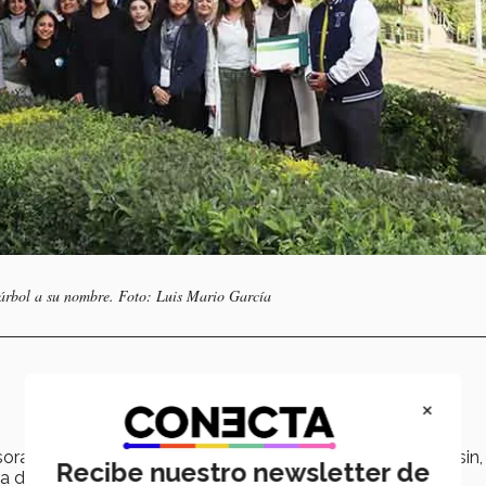
 árbol a su nombre. Foto: Luis Mario García
×
sora “Lumi” es un ejemplo de sororidad, aseveró Enrique Asin,
Recibe nuestro newsletter de
a docente.