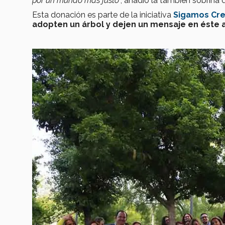
por un mundo más justo
”, añadió la también sobrina 
Esta donación es parte de la iniciativa
Sigamos Cre
adopten un árbol y dejen un mensaje en éste 