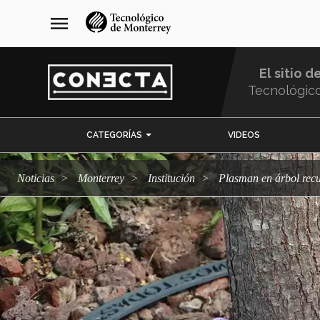
Pasar
navegación
menu
al
principal
contenido
principal
El sitio d
Tecnológic
Menu
CATEGORÍAS
VIDEOS
Comunidad
Noticias
Monterrey
Institución
Plasman en árbol rec