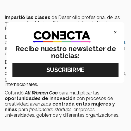
Impartió las clases
de Desarrollo profesional de las
mujeres y Equidad de Género en el Tec de Monterrey;
Ética en los negocios y Economía de la empresa.
×
Desarrolló cursos de responsabilidad social y liderazgo
en programas de maestría en
EGADE Business School
,
Recibe nuestro newsletter de
así como cursos sobre economía, liderazgo, habilidades
de gestión, ética profesional y valores éticos.
noticias:
Diseñó más de
300 cursos, talleres, programas y
experiencias
para el desarrollo personal y profesional
de las mujeres en universidades, empresas, instituciones,
gobiernos y asociaciones en contextos nacionales e
internacionales.
Cofundó
All Women Coo
para multiplicar las
oportunidades de innovación
con procesos de
creatividad avanzada
centrada en las mujeres y
niñas
para
freelancers
,
startups
, empresas,
universidades, gobiernos y diferentes organizaciones.