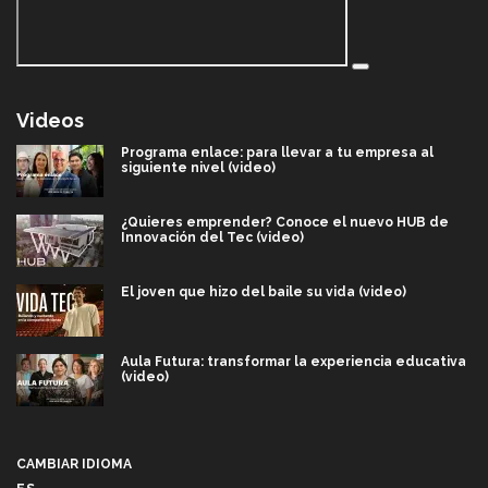
Videos
Programa enlace: para llevar a tu empresa al
siguiente nivel (video)
¿Quieres emprender? Conoce el nuevo HUB de
Innovación del Tec (video)
El joven que hizo del baile su vida (video)
Aula Futura: transformar la experiencia educativa
(video)
Más que un festival cultural: así es la magia de
VIBRART 2026 (video)
CAMBIAR IDIOMA