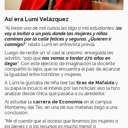
Así era Lumi Velázquez
“Al iniciar uno de mis cursos les digo a mis estudiantes: l
as
voy a invitar a un país donde las mujeres y niñas
caminan por la calle felices y seguras. ¿Quieren ir
conmigo?
”,
relató Lumi en entrevista previa.
Luego de recibir un ‘sí’ casi al unísono, enseguida les
advirtió:
“solo que
nos vamos a tardar
270 años en
llegar
”
. Con este ejercicio de imaginación la docente
compartió lo lejos que se encuentra el país de alcanzar
la igualdad entre hombres y mujeres.
A Lumi le gustaba de niña leer las
tiras de Mafalda
y
su papá le inculcó el interés por las noticias; eso la hizo
analizar desde chica qué pasaba a su alrededor.
Al estudiar la
carrera de Economía
en el campus
Monterrey del Tec, en una de sus materias llegó a una
conclusión.
“Me di cuenta que el acceso que tenemos las mujeres a
los bienes y a los recursos es mucho menor a