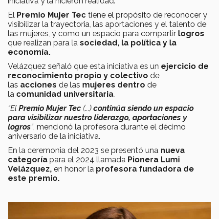
iniciativa y la hicieron realidad.
El
Premio Mujer Tec
tiene el propósito de reconocer y
visibilizar la trayectoria, las aportaciones y el talento de
las mujeres, y como un espacio para compartir
logros
que realizan para la
sociedad, la política y la
economía.
Velázquez señaló que esta iniciativa es un
ejercicio de
reconocimiento propio y colectivo
de
las
acciones
de las
mujeres
dentro
de
la
comunidad universitaria
.
“El
Premio Mujer Tec
(...)
continúa siendo un espacio
para visibilizar nuestro liderazgo, aportaciones y
logros
”
, mencionó la profesora durante el décimo
aniversario de la iniciativa.
En la ceremonia del 2023 se presentó una
nueva
categoría
para el 2024 llamada
Pionera Lumi
Velázquez,
en honor la
profesora fundadora de
este premio.