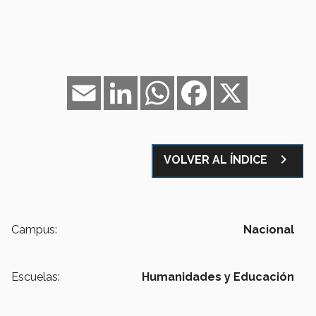
Email
LinkedIn
WhatsApp
Facebook
X
navigate_next
VOLVER AL ÍNDICE
Campus:
Nacional
Escuelas:
Humanidades y Educación