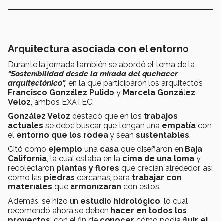
Arquitectura asociada con el entorno
Durante la jornada también se abordó el tema de la
"Sostenibilidad desde la mirada del quehacer
arquitectónico",
en la que participaron los arquitectos
Francisco González Pulido
y
Marcela González
Veloz
, ambos EXATEC.
González Veloz
destacó que en los
trabajos
actuales
se debe buscar que tengan una
empatía
con
el
entorno que los rodea
y sean
sustentables
.
Citó como
ejemplo
una
casa
que diseñaron en
Baja
California
, la cual estaba en la
cima de una loma
y
recolectaron
plantas y flores
que crecían alrededor, así
como las
piedras
cercanas, para
trabajar con
materiales
que
armonizaran
con éstos.
Además, se hizo un
estudio hidrológico
, lo cual
recomendó ahora se deben
hacer en todos los
proyectos
, con el fin de
conocer
cómo podía
fluir el