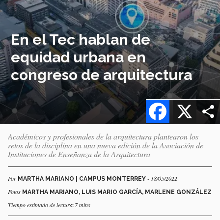
En el Tec hablan de
equidad urbana en
congreso de arquitectura
Facebook
X
Académicos y profesionales de la arquitectura plantearon los
retos de la disciplina en una nueva edición de la Asociación de
Instituciones de Enseñanza de la Arquitectura
Por
- 18/05/2022
MARTHA MARIANO | CAMPUS MONTERREY
Fotos
MARTHA MARIANO, LUIS MARIO GARCÍA, MARLENE GONZÁLEZ
Tiempo estimado de lectura:7 mins