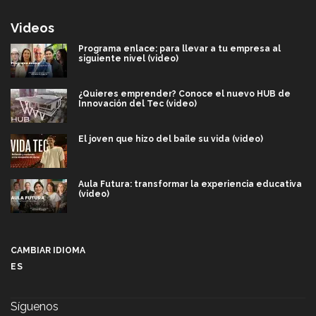
Videos
Programa enlace: para llevar a tu empresa al
siguiente nivel (video)
¿Quieres emprender? Conoce el nuevo HUB de
Innovación del Tec (video)
El joven que hizo del baile su vida (video)
Aula Futura: transformar la experiencia educativa
(video)
Más que un festival cultural: así es la magia de
VIBRART 2026 (video)
CAMBIAR IDIOMA
ES
Javier Guzmán: investigación con impacto social
(video)
Síguenos