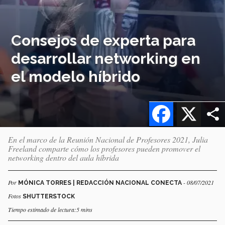
Consejos de experta para
desarrollar networking en
el modelo híbrido
Facebook
X
En el marco de la Reunión Nacional de Profesores 2021, Julia
Freeland comparte cómo los profesores pueden promover el
networking dentro del aula híbrida
Por
- 08/07/2021
MÓNICA TORRES | REDACCIÓN NACIONAL CONECTA
Fotos
SHUTTERSTOCK
Tiempo estimado de lectura:5 mins