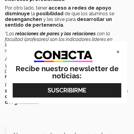
Por otro lado,
tener
acceso a redes de apoyo
disminuye
la
posibilidad
de que los alumnos se
desenganchen
y les sirve para
desarrollar un
sentido de pertenencia
.
“Las
relaciones de pares y las relaciones
con la
facultad (profesores) son los indicadores líderes en
términos de una
experiencia universitaria positiva
”,
×
recalcó Freeland.
Asimismo, se le da crédito a las
redes de la industria,
ya que debido a
su extensión y diversidad
estas
Recibe nuestro newsletter de
pueden
posicionar a los graduados dentro de un
noticias:
mercado
laboral flexible.
Por último, se demuestra que
el beneficio del capital
social a largo plazo tiene efectos en las opciones
de carrera, disminución de riesgos y longevidad
del graduado
.