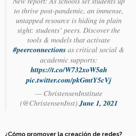
New report: As schools set students up
to thrive post-pandemic, an immense,
untapped resource is hiding in plain
sight: students’ peers. Discover the
tools & models that activate
#peerconnections
as critical social &
academic supports:
https://t.co/W732xoW5ah
pic.twitter.com/pkGmtY5cVj
— ChristensenInstitute
(@ChristensenInst)
June 1, 2021
¿Cómo promover la creación de redes?