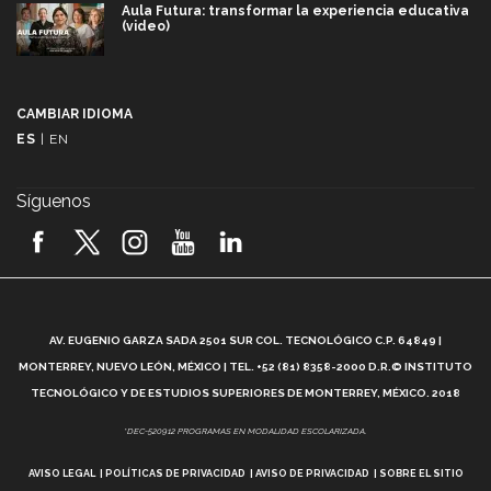
Aula Futura: transformar la experiencia educativa
(video)
Más que un festival cultural: así es la magia de
VIBRART 2026 (video)
CAMBIAR IDIOMA
ES
|
EN
Javier Guzmán: investigación con impacto social
(video)
Síguenos
¡México, en el top del mundial de robótica FIRST
2026! (video)
Vida Tec: Pasión, disciplina y básquetbol, con Gael
Adame (video)
A
AV. EUGENIO GARZA SADA 2501 SUR COL. TECNOLÓGICO C.P. 64849 |
L
¿Cómo es el Modelo Educativo Tec? (video)
MONTERREY, NUEVO LEÓN, MÉXICO | TEL. +52 (81) 8358-2000 D.R.© INSTITUTO
TECNOLÓGICO Y DE ESTUDIOS SUPERIORES DE MONTERREY, MÉXICO. 2018
Vida Tec: Feminismo e Inteligencia Artificial, Paola
*DEC-520912 PROGRAMAS EN MODALIDAD ESCOLARIZADA.
Ricaurte (video)
AVISO LEGAL
POLÍTICAS DE PRIVACIDAD
AVISO DE PRIVACIDAD
SOBRE EL SITIO