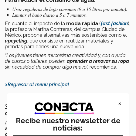
Usar regaderas de bajo consumo (9 a 15 litros por minuto).
Limitar el baño diario a 5 a 7 minutos.
En cuanto al impacto de la
moda rápida
(
fast fashion
),
la profesora Martha Contreras, del campus Ciudad de
México, propone alternativas más sostenibles como el
upcycling
, que consiste en reutilizar materiales y
prendas para darles una nueva vida.
“Los jóvenes tienen muchísima creatividad y, con ayuda
de cursos o talleres, pueden
aprender a renovar su ropa
sin necesidad de comprar algo nuevo”,
recomienda.
>Regresar al menú principal
×
3. Acciones para cuidar al planeta como
comunidad
Recibe nuestro newsletter de
Además de las acciones individuales,
cuidar el medio
noticias:
ambiente
también implica
generar un impacto
colectivo.