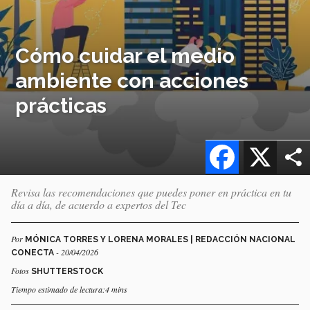
Cómo cuidar el medio
ambiente con acciones
prácticas
Facebook
X
Revisa las recomendaciones que puedes poner en práctica en tu
día a día, de acuerdo a expertos del Tec
Por
MÓNICA TORRES Y LORENA MORALES | REDACCIÓN NACIONAL
- 20/04/2026
CONECTA
Fotos
SHUTTERSTOCK
Tiempo estimado de lectura:4 mins