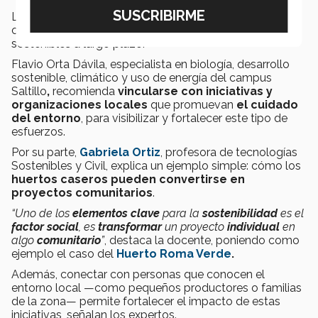
Los especialistas del Tec destacan que involucrarse
con la comunidad es clave para lograr cambios
sostenibles a largo plazo.
Flavio Orta Dávila, especialista en
biología, desarrollo
sostenible, climático y uso de energía del campus
Saltillo
,
recomienda
vincularse con iniciativas y
organizaciones locales
que promuevan
el cuidado
del entorno
, para visibilizar y fortalecer este tipo de
esfuerzos.
Por su parte,
Gabriela Ortiz
, profesora de tecnologías
Sostenibles y Civil, explica un ejemplo simple: cómo los
huertos caseros pueden convertirse en
proyectos comunitarios
.
“Uno de los
elementos clave
para la
sostenibilidad
es el
factor social
, es
transformar
un proyecto
individual
en
algo
comunitario
”
, destaca la docente, poniendo como
ejemplo el caso del
Huerto Roma Verde
.
Además, conectar con personas que conocen el
entorno local —como pequeños productores o familias
de la zona— permite fortalecer el impacto de estas
iniciativas, señalan los expertos.