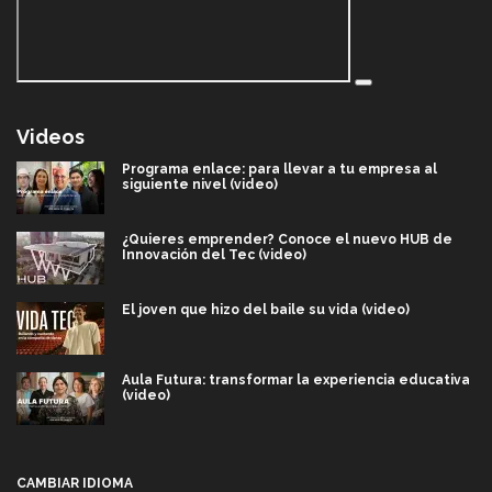
Videos
Programa enlace: para llevar a tu empresa al
siguiente nivel (video)
¿Quieres emprender? Conoce el nuevo HUB de
Innovación del Tec (video)
El joven que hizo del baile su vida (video)
Aula Futura: transformar la experiencia educativa
(video)
Más que un festival cultural: así es la magia de
VIBRART 2026 (video)
CAMBIAR IDIOMA