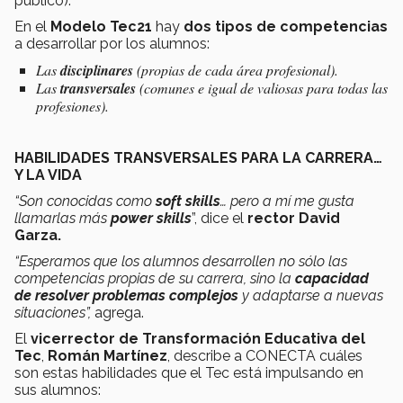
público).
En el
Modelo Tec21
hay
dos tipos de competencias
a desarrollar por los alumnos:
Las
disciplinares
(propias de cada área profesional).
Las
transversales
(comunes e igual de valiosas para todas las
profesiones).
HABILIDADES TRANSVERSALES PARA LA CARRERA…
Y LA VIDA
“Son conocidas como
soft skills
… pero a mí me gusta
llamarlas más
power skills
”, dice el
rector David
Garza.
“Esperamos que los alumnos desarrollen no sólo las
competencias propias de su carrera, sino la
capacidad
de resolver problemas complejos
y adaptarse a nuevas
situaciones”,
agrega.
El
vicerrector de Transformación Educativa del
Tec
,
Román Martínez
, describe a CONECTA cuáles
son estas habilidades que el Tec está impulsando en
sus alumnos: