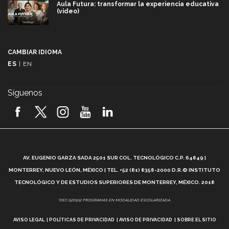
Aula Futura: transformar la experiencia educativa
(video)
Más que un festival cultural: así es la magia de
VIBRART 2026 (video)
CAMBIAR IDIOMA
ES
|
EN
Javier Guzmán: investigación con impacto social
(video)
Síguenos
¡México, en el top del mundial de robótica FIRST
2026! (video)
Vida Tec: Pasión, disciplina y básquetbol, con Gael
Adame (video)
A
AV. EUGENIO GARZA SADA 2501 SUR COL. TECNOLÓGICO C.P. 64849 |
L
¿Cómo es el Modelo Educativo Tec? (video)
MONTERREY, NUEVO LEÓN, MÉXICO | TEL. +52 (81) 8358-2000 D.R.© INSTITUTO
TECNOLÓGICO Y DE ESTUDIOS SUPERIORES DE MONTERREY, MÉXICO. 2018
Vida Tec: Feminismo e Inteligencia Artificial, Paola
*DEC-520912 PROGRAMAS EN MODALIDAD ESCOLARIZADA.
Ricaurte (video)
AVISO LEGAL
POLÍTICAS DE PRIVACIDAD
AVISO DE PRIVACIDAD
SOBRE EL SITIO