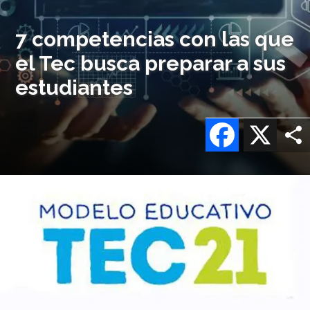
7 competencias con las que
el Tec busca preparar a sus
estudiantes
Facebook
X
Imagen
o
logo