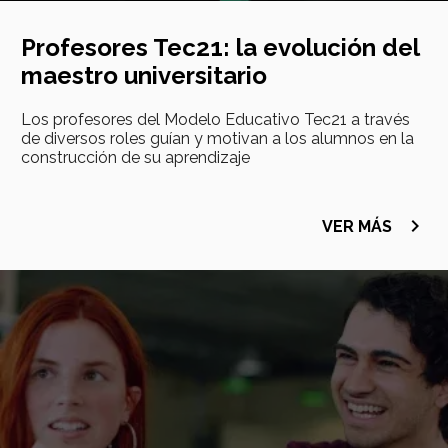
Profesores Tec21: la evolución del
maestro universitario
Los profesores del Modelo Educativo Tec21 a través
de diversos roles guían y motivan a los alumnos en la
construcción de su aprendizaje
navigate_next
VER MÁS
Imagen
principal