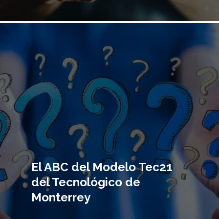
Imagen
principal
El ABC del Modelo Tec21
del Tecnológico de
Monterrey