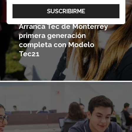
Arranca Tec de Monterrey
primera generación
completa con Modelo
Tec21
Imagen
principal