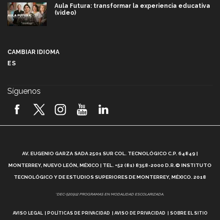
Aula Futura: transformar la experiencia educativa
(video)
Más que un festival cultural: así es la magia de
VIBRART 2026 (video)
CAMBIAR IDIOMA
ES
Javier Guzmán: investigación con impacto social
(video)
Síguenos
¡México, en el top del mundial de robótica FIRST
2026! (video)
Vida Tec: Pasión, disciplina y básquetbol, con Gael
Adame (video)
A
AV. EUGENIO GARZA SADA 2501 SUR COL. TECNOLÓGICO C.P. 64849 |
L
¿Cómo es el Modelo Educativo Tec? (video)
MONTERREY, NUEVO LEÓN, MÉXICO | TEL. +52 (81) 8358-2000 D.R.© INSTITUTO
TECNOLÓGICO Y DE ESTUDIOS SUPERIORES DE MONTERREY, MÉXICO. 2018
Vida Tec: Feminismo e Inteligencia Artificial, Paola
*DEC-520912 PROGRAMAS EN MODALIDAD ESCOLARIZADA.
Ricaurte (video)
AVISO LEGAL
POLÍTICAS DE PRIVACIDAD
AVISO DE PRIVACIDAD
SOBRE EL SITIO