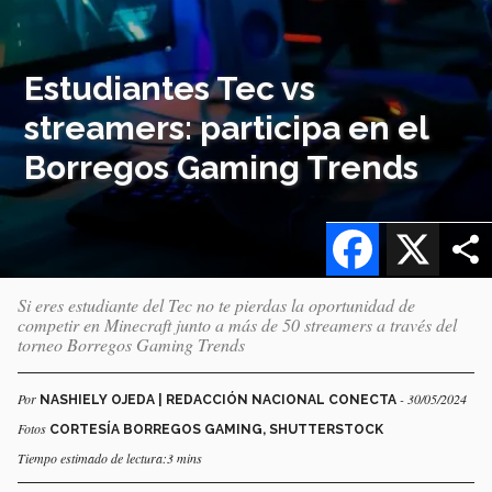
Estudiantes Tec vs
streamers: participa en el
Borregos Gaming Trends
Facebook
X
Si eres estudiante del Tec no te pierdas la oportunidad de
competir en Minecraft junto a más de 50 streamers a través del
torneo Borregos Gaming Trends
Por
- 30/05/2024
NASHIELY OJEDA | REDACCIÓN NACIONAL CONECTA
Fotos
CORTESÍA BORREGOS GAMING, SHUTTERSTOCK
Tiempo estimado de lectura:3 mins