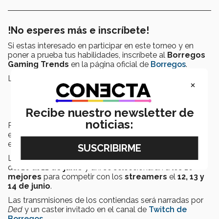
!No esperes más e inscríbete!
Si estas interesado en participar en este torneo y en
poner a prueba tus habilidades, inscríbete al
Borregos
Gaming Trends
en la página oficial de
Borregos
.
La convocatoria tendrá 2 fases:
×
Fase estudiantil: 27 de mayo al 07 de junio.
Fase abierta a streamers: 10 al 11 de junio. Público
Recibe nuestro newsletter de
en general.
noticias:
Para
inscribirte
es necesario llenar un formulario que
encontrarás
aquí
. Recuerda que la convocatoria a
estudiantes Tec
cierra el 07 de junio
.
La
competencia entre estudiantes Tec
se realizará
del
10 al 11 de junio
y ahí se seleccionarán a los
10
mejores
para competir con los
streamers
el
12, 13 y
14 de junio
.
Las transmisiones de los contiendas será narradas por
Ded
y un caster invitado en el canal de
Twitch de
Borregos
.