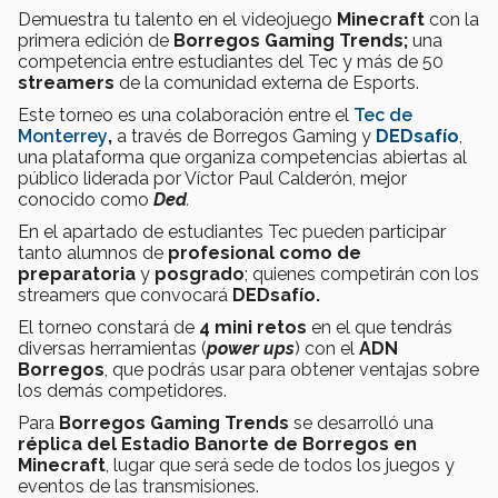
Demuestra tu talento en el videojuego
Minecraft
con la
primera edición de
Borregos Gaming Trends;
una
competencia entre estudiantes del Tec y más de 50
streamers
de la comunidad externa de Esports.
Este torneo es una colaboración entre el
Tec de
Monterrey
,
a través de Borregos Gaming y
DEDsafío
,
una plataforma que organiza competencias abiertas al
público liderada por Víctor Paul Calderón, mejor
conocido como
Ded
.
En el apartado de estudiantes Tec pueden participar
tanto alumnos de
profesional como de
preparatoria
y
posgrado
; quienes competirán con los
streamers que convocará
DEDsafío.
El torneo constará de
4 mini retos
en el que tendrás
diversas herramientas (
power ups
) con el
ADN
Borregos
, que podrás usar para obtener ventajas sobre
los demás competidores.
Para
Borregos Gaming Trends
se desarrolló una
réplica del Estadio Banorte de Borregos en
Minecraft
, lugar que será sede de todos los juegos y
eventos de las transmisiones.