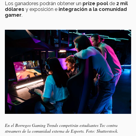
Los ganadores podrán obtener un
prize pool
de
2 mil
dólares
y exposición e
integración a la comunidad
gamer
.
En el Borregos Gaming Trends competirán estudiantes Tec contra
streamers de la comunidad externa de Esports. Foto: Shutterstock.