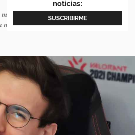
noticias:
eta mostrar que no todo es toxicidad e
in miedo a que las molesten".