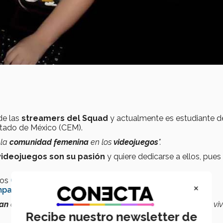
de las
streamers del Squad
y actualmente es estudiante de
Estado de México (CEM).
 la
comunidad femenina
en los
videojuegos
".
videojuegos son su pasión
y quiere dedicarse a ellos, pues
gos
GGTech LATAM
prestando su voz para
reseñas,
y es
×
ampage Gaming
de CEM.
gan
o simplemente de hacerlo por el
acoso machista
que se vi
Recibe nuestro newsletter de