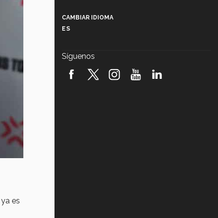
Más que un festival cultural: así es
la magia de VIBRART 2026 (video)
CAMBIAR IDIOMA
ES
Javier Guzmán: investigación con
impacto social (video)
Síguenos
¡México, en el top del mundial de
robótica FIRST 2026! (video)
Vida Tec: Pasión, disciplina y
básquetbol, con Gael Adame
(video)
¿Cómo es el Modelo Educativo
Tec? (video)
Vida Tec: Feminismo e Inteligencia
Artificial, Paola Ricaurte (video)
,
ya es