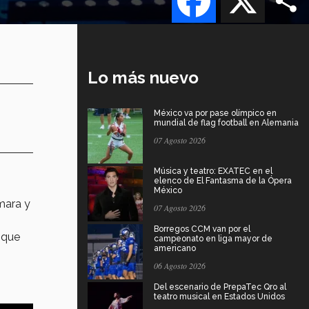
Lo más nuevo
México va por pase olímpico en
mundial de flag football en Alemania
07 Agosto 2026
Música y teatro: EXATEC en el
elenco de El Fantasma de la Ópera
México
mara y
07 Agosto 2026
Borregos CCM van por el
,
que
campeonato en liga mayor de
americano
06 Agosto 2026
Del escenario de PrepaTec Qro al
teatro musical en Estados Unidos