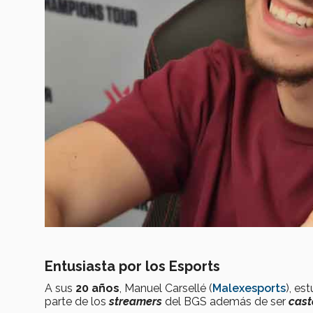
Entusiasta por los Esports
A sus
20 años
, Manuel Carsellé (
Malexesports
), es
parte de los
streamers
del BGS además de ser
cast