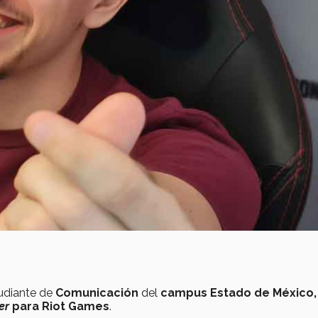
tudiante de
Comunicación
del
campus Estado de México
er
para Riot Games
.