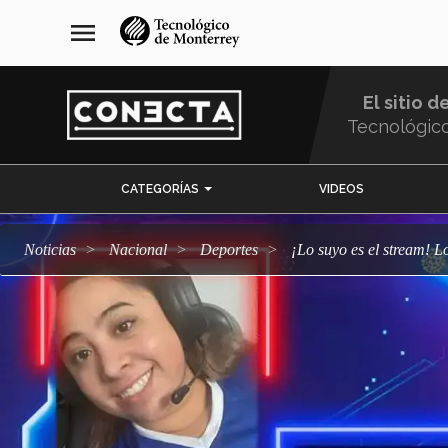
Pasar
navegación
menu
al
principal
contenido
principal
El sitio d
Tecnológic
Menu
CATEGORÍAS
VIDEOS
Comunidad
Noticias
Nacional
deportes
¡Lo suyo es el stream! 