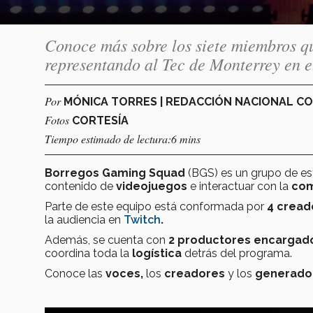
Conoce más sobre los siete miembros 
representando al Tec de Monterrey en e
Por
MÓNICA TORRES | REDACCIÓN NACIONAL C
Fotos
CORTESÍA
Tiempo estimado de lectura:6 mins
Borregos Gaming Squad
(BGS)
es un grupo de es
contenido de
videojuegos
e interactuar con la
co
Parte de este equipo está conformada por
4 cread
la audiencia en
Twitch
.
Además, se cuenta con
2 productores encargado
coordina toda la
logística
detrás del programa.
Conoce las
voces,
los
creadores
y los
generador