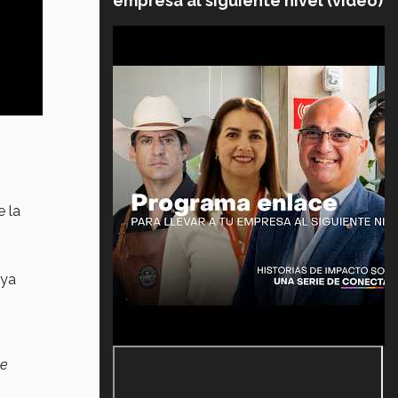
empresa al siguiente nivel (video)
 la
 ya
ve