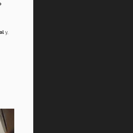
o
al
y,