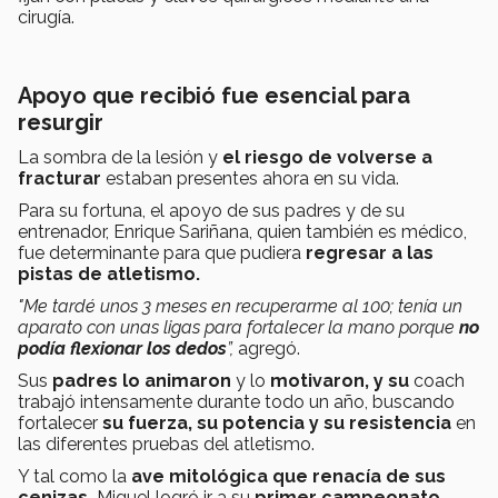
cirugía.
Apoyo que recibió fue esencial para
resurgir
La sombra de la lesión y
el riesgo de volverse a
fracturar
estaban presentes ahora en su vida.
Para su fortuna, el apoyo de sus padres y de su
entrenador, Enrique Sariñana, quien también es médico,
fue determinante para que pudiera
regresar a las
pistas de atletismo.
"Me tardé unos 3 meses en recuperarme al 100; tenía un
aparato con unas ligas para fortalecer la mano porque
no
podía flexionar los dedos
”,
agregó.
Sus
padres lo animaron
y lo
motivaron, y su
coach
trabajó intensamente durante todo un año, buscando
fortalecer
su fuerza, su potencia y su resistencia
en
las diferentes pruebas del atletismo.
Y tal como la
ave mitológica que renacía de sus
cenizas,
Miguel logró ir a su
primer campeonato