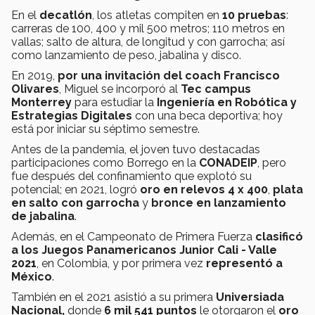
En el
decatlón
, los atletas compiten en
10 pruebas
:
carreras de 100, 400 y mil 500 metros; 110 metros en
vallas; salto de altura, de longitud y con garrocha; así
como lanzamiento de peso, jabalina y disco.
En 2019,
por una invitación del coach Francisco
Olivares
, Miguel se incorporó al
Tec campus
Monterrey
para estudiar la
Ingeniería en Robótica y
Estrategias Digitales
con una beca deportiva; hoy
está por iniciar su séptimo semestre.
Antes de la pandemia, el joven tuvo destacadas
participaciones como Borrego en la
CONADEIP
, pero
fue después del confinamiento que explotó su
potencial; en 2021, logró
oro en relevos 4 x 400
,
plata
en salto con garrocha
y
bronce en lanzamiento
de jabalina
.
Además, en el Campeonato de Primera Fuerza
clasificó
a los Juegos Panamericanos Junior Cali - Valle
2021
, en Colombia, y por primera vez
representó a
México
.
También en el 2021 asistió a su primera
Universiada
Nacional,
donde
6 mil 541 puntos
le otorgaron el
oro