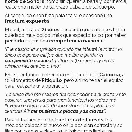
norte de Sonora
, tomó sin querer la barra y, por inercia,
reaccionó metiendo su brazo debajo de su cuerpo.
Al caer, el colchón hizo palanca y le ocasionó una
fractura expuesta
.
Miguel, ahora de
21 años,
recuerda que entonces había
quedado muy dolido, más que aspecto físico, por haber
perdido
su primera
competencia nacional.
“Fue mucha la impresión cuando me intenté levantar; lo
único que pensé allí fue que me iba a perder el
campeonato nacional
: faltaban 3 semanas y era la
primera vez que iría a uno”.
En ese entonces entrenaba en la ciudad de
Caborca
, a
10 kilómetros de
Pitiquito
, pero ahí no tenían el equipo
para realizarle una operación.
"Lo único que me hicieron fue acomodarme el brazo y me
pusieron una férula para mantenerlo
.
A los 3 días, me
llevaron a Hermosillo, donde estaba el hospital más
cercano. Allí
me pusieron 2 placas y 12 clavos"
.
Para el tratamiento de
fracturas de huesos
, los
médicos colocan el hueso en la posición correcta y se
fijan con placas y clavos quirúrgicos mediante una