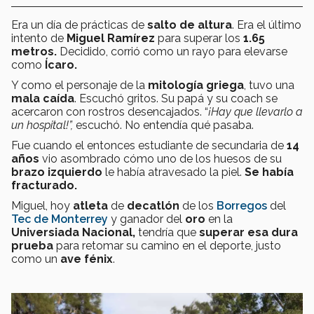
Era un día de prácticas de
salto de altura
. Era el último
intento de
Miguel Ramírez
para superar los
1.65
metros.
Decidido, corrió como un rayo para elevarse
como
Ícaro.
Y como el personaje de la
mitología griega
, tuvo una
mala caída
. Escuchó gritos. Su papá y su coach se
acercaron con rostros desencajados. “
¡Hay que llevarlo a
un hospital!”,
escuchó. No entendía qué pasaba.
Fue cuando el entonces estudiante de secundaria de
14
años
vio asombrado cómo uno de los huesos de su
brazo izquierdo
le había atravesado la piel.
Se había
fracturado.
Miguel, hoy
atleta
de
decatlón
de los
Borregos
del
Tec de Monterrey
y ganador del
oro
en la
Universiada Nacional,
tendría que
superar esa dura
prueba
para retomar su camino en el deporte, justo
como un
ave fénix
.