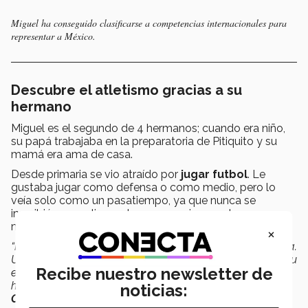
Miguel ha conseguido clasificarse a competencias internacionales para
representar a México.
Descubre el atletismo gracias a su
hermano
Miguel es el segundo de 4 hermanos; cuando era niño,
su papá trabajaba en la preparatoria de Pitiquito y su
mamá era ama de casa.
Desde primaria se vio atraído por
jugar futbol
. Le
gustaba jugar como defensa o como medio, pero lo
veía solo como un pasatiempo, ya que nunca se
inscribió en una liga; entonces, gracias a su hermano
mayor
descubrió el atletismo
.
×
“Mi hermano iba en secundaria y yo en cuarto de primaria.
Un día participó en
pruebas de velocidad
que hubo en su
Recibe nuestro newsletter de
escuela y le sacó bastante a los demás. Luego, supo que
había un
equipo de atletismo
cerca del pueblo, en
noticias:
Caborca
, y se animó a ir.