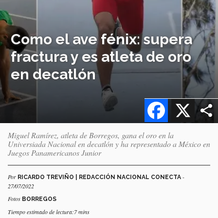
Como el ave fénix: supera
fractura y es atleta de oro
en decatlón
Facebook
X
Miguel Ramírez, atleta de Borregos, gana el oro en la
Universiada Nacional en decatlón y ha representado a México en
Juegos Panamericanos Junior
Por
-
RICARDO TREVIÑO | REDACCIÓN NACIONAL CONECTA
27/07/2022
Fotos
BORREGOS
Tiempo estimado de lectura:7 mins