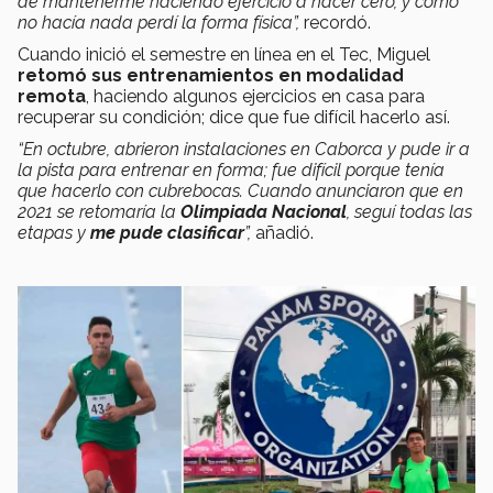
de mantenerme haciendo ejercicio a hacer cero, y como
no hacía nada perdí la forma física”,
recordó.
Cuando inició el semestre en línea en el Tec, Miguel
retomó sus entrenamientos en modalidad
remota
, haciendo algunos ejercicios en casa para
recuperar su condición; dice que fue difícil hacerlo así.
“En octubre, abrieron instalaciones en Caborca y pude ir a
la pista para entrenar en forma; fue difícil porque tenía
que hacerlo con cubrebocas. Cuando anunciaron que en
2021 se retomaría la
Olimpiada Nacional
, seguí todas las
etapas y
me pude clasificar
”,
añadió.