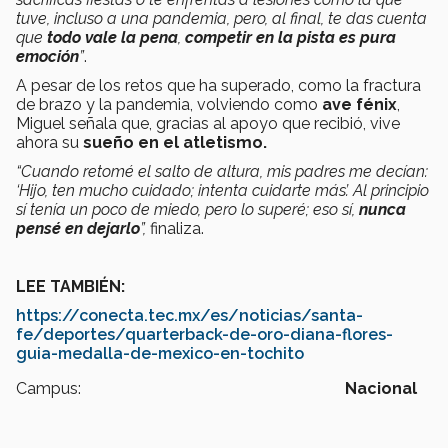
tuve, incluso a una pandemia, pero, al final, te das cuenta
que
todo vale la pena
,
competir en la pista es pura
emoción
”
.
A pesar de los retos que ha superado, como la fractura
de brazo y la pandemia, volviendo como
ave fénix
,
Miguel señala que, gracias al apoyo que recibió, vive
ahora su
sueño en el atletismo.
“Cuando retomé el salto de altura, mis padres me decían:
‘Hijo, ten mucho cuidado; intenta cuidarte más’. Al principio
sí tenía un poco de miedo, pero lo superé; eso sí,
nunca
pensé en dejarlo
”,
finaliza.
LEE TAMBIÉN:
https://conecta.tec.mx/es/noticias/santa-
fe/deportes/quarterback-de-oro-diana-flores-
guia-medalla-de-mexico-en-tochito
Campus:
Nacional