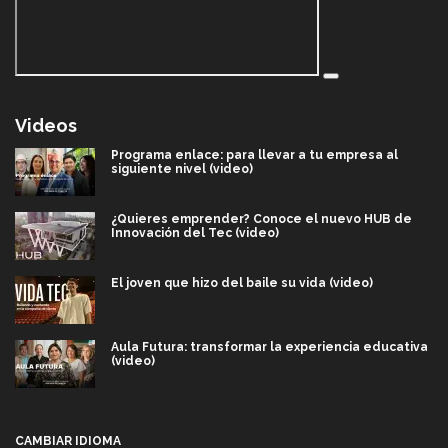
Videos
Programa enlace: para llevar a tu empresa al
siguiente nivel (video)
¿Quieres emprender? Conoce el nuevo HUB de
Innovación del Tec (video)
El joven que hizo del baile su vida (video)
Aula Futura: transformar la experiencia educativa
(video)
Más que un festival cultural: así es la magia de
VIBRART 2026 (video)
CAMBIAR IDIOMA