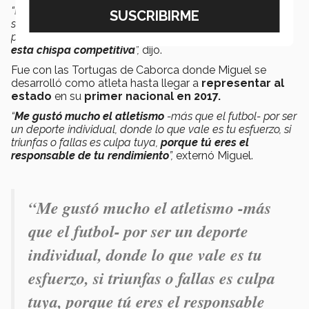
“El equipo se llamaba ‘
Tortugas de Caborca’
; a 2
semanas que mi hermano entró me invitó a ir; para mí,
primero fue como un hobbie, pero luego, empecé a
tener
esta chispa competitiva
”,
dijo.
Fue con las Tortugas de Caborca donde Miguel se
desarrolló como atleta hasta llegar a
representar al
estado
en su
primer nacional en 2017.
“
Me gustó mucho el atletismo
-más que el futbol- por ser
un deporte individual, donde lo que vale es tu esfuerzo, si
triunfas o fallas es culpa tuya,
porque tú eres el
responsable de tu rendimiento
”,
externó Miguel.
“Me gustó mucho el atletismo -más
que el futbol- por ser un deporte
individual, donde lo que vale es tu
esfuerzo, si triunfas o fallas es culpa
tuya, porque tú eres el responsable