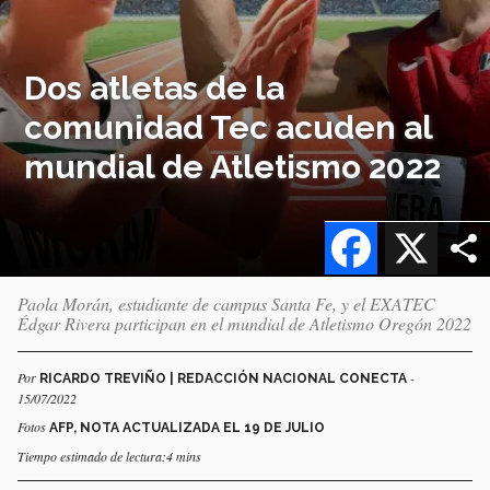
Dos atletas de la
comunidad Tec acuden al
mundial de Atletismo 2022
Facebook
X
Paola Morán, estudiante de campus Santa Fe, y el EXATEC
Édgar Rivera participan en el mundial de Atletismo Oregón 2022
Por
-
RICARDO TREVIÑO | REDACCIÓN NACIONAL CONECTA
15/07/2022
Fotos
AFP, NOTA ACTUALIZADA EL 19 DE JULIO
Tiempo estimado de lectura:4 mins