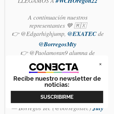
LLEGAMOS A
#WCHOregon22
A continuación nuestros
representantes 💙 🇲🇽
👉 @Edgarhighjump,
@EXATEC
de
@BorregosMty
👉 @Paolamoran9 alumna de
@CCM_Borregos
×
Recibe nuestro newsletter de
Sigue su desempeño en la máxima
noticias:
justa del atletismo,
@WCHoregon22
🤘 🤩
pic.twitter.com/ZbVZmxOw66
— Borregos Tec (@borregostec)
July