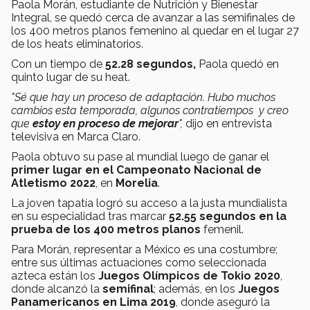
Paola Morán, estudiante de Nutrición y Bienestar
Integral, se quedó cerca de avanzar a las semifinales de
los 400 metros planos femenino al quedar en el lugar 27
de los heats eliminatorios.
Con un tiempo de
52.28 segundos,
Paola quedó en
quinto lugar de su heat.
"Sé que hay un proceso de adaptación. Hubo muchos
cambios esta temporada, algunos contratiempos y creo
que
estoy en proceso de mejorar
",
dijo en entrevista
televisiva en Marca Claro.
Paola obtuvo su pase al mundial luego de ganar el
primer lugar en el Campeonato Nacional de
Atletismo 2022
, en
Morelia
.
La joven tapatía logró su acceso a la justa mundialista
en su especialidad tras marcar
52.55 segundos en la
prueba de los 400 metros planos
femenil.
Para Morán, representar a México es una costumbre;
entre sus últimas actuaciones como seleccionada
azteca están los
Juegos Olímpicos de Tokio 2020
,
donde alcanzó la
semifinal
; además, en los
Juegos
Panamericanos en Lima 2019
, donde aseguró la