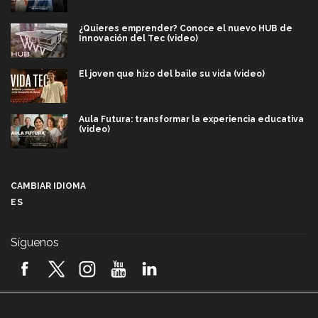
¿Quieres emprender? Conoce el nuevo HUB de
Innovación del Tec (video)
El joven que hizo del baile su vida (video)
Aula Futura: transformar la experiencia educativa
(video)
Más que un festival cultural: así es la magia de
VIBRART 2026 (video)
CAMBIAR IDIOMA
ES
Javier Guzmán: investigación con impacto social
(video)
Síguenos
¡México, en el top del mundial de robótica FIRST
2026! (video)
Vida Tec: Pasión, disciplina y básquetbol, con Gael
Adame (video)