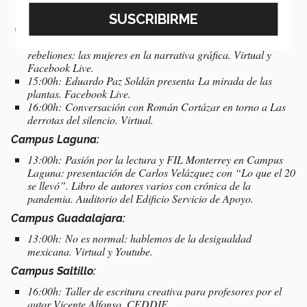
Zacarías. Conversación alrededor de
Aletear de sábanas
.
Virtual y Facebook Live.
13:00-15:00h: Conversatorio con la narradora gráfica y
EXATEC Paulina Márquez. / De las lágrimas a las
rebeliones: las mujeres en la narrativa gráfica. Virtual y
Facebook Live.
15:00h: Eduardo Paz Soldán presenta
La mirada de las
plantas
. Facebook Live.
16:00h: Conversación con Román Cortázar en torno a Las
derrotas del silencio. Virtual.
Campus Laguna:
13:00h: Pasión por la lectura y FIL Monterrey en Campus
Laguna: presentación de Carlos Velázquez con “Lo que el 20
se llevó”. Libro de autores varios con crónica de la
pandemia. Auditorio del Edificio Servicio de Apoyo.
Campus Guadalajara:
13:00h: No es normal: hablemos de la desigualdad
mexicana. Virtual y Youtube.
Campus Saltillo:
16:00h: Taller de escritura creativa para profesores por el
autor Vicente Alfonso. CEDDIE.