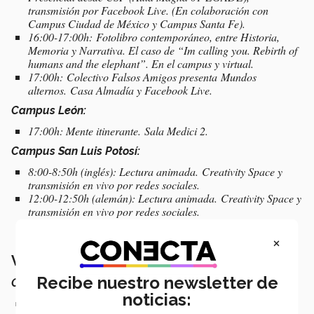
transmisión por Facebook Live. (En colaboración con
Campus Ciudad de México y Campus Santa Fe).
16:00-17:00h: Fotolibro contemporáneo, entre Historia,
Memoria y Narrativa. El caso de “Im calling you. Rebirth of
humans and the elephant”. En el campus y virtual.
17:00h: Colectivo Falsos Amigos presenta
Mundos
alternos
. Casa Almadía y Facebook Live.
Campus León:
17:00h: Mente itinerante. Sala Medici 2.
Campus San Luis Potosí:
8:00-8:50h (inglés): Lectura animada. Creativity Space y
transmisión en vivo por redes sociales.
12:00-12:50h (alemán): Lectura animada. Creativity Space y
transmisión en vivo por redes sociales.
×
Viernes 14 de octubre
Recibe nuestro newsletter de
Campus Estado de México:
noticias:
11:00h: Obra narrativa del autor potosino Javier Báez