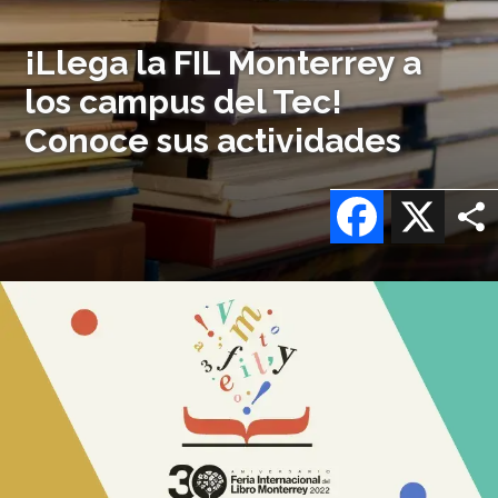
¡Llega la FIL Monterrey a
los campus del Tec!
Conoce sus actividades
Facebook
X
Imagen
o
logo