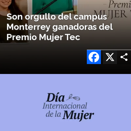
Son orgullo del campus
Monterrey ganadoras del
Premio Mujer Tec
Facebook
X
Imagen
o
logo