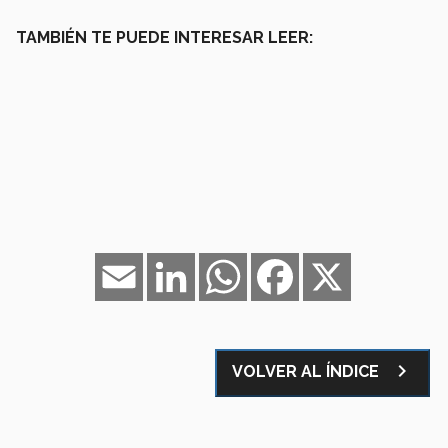
TAMBIÉN TE PUEDE INTERESAR LEER:
Email
LinkedIn
WhatsApp
Facebook
X
navigate_next
VOLVER AL ÍNDICE