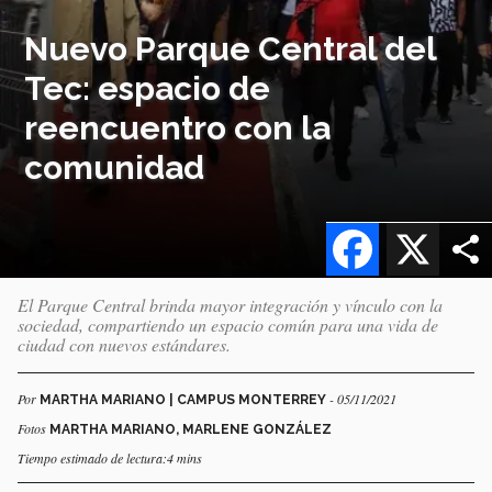
Nuevo Parque Central del
Tec: espacio de
reencuentro con la
comunidad
Facebook
X
El Parque Central brinda mayor integración y vínculo con la
sociedad, compartiendo un espacio común para una vida de
ciudad con nuevos estándares.
Por
- 05/11/2021
MARTHA MARIANO | CAMPUS MONTERREY
Fotos
MARTHA MARIANO, MARLENE GONZÁLEZ
Tiempo estimado de lectura:4 mins