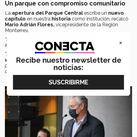
Un parque con compromiso comunitario
La
apertura del Parque Central
escribe un
nuevo
capítulo
en nuestra
historia
como institución, recalcó
Mario Adrián Flores,
vicepresidente de la Región
Monterrey.
“Este es un
catalizador
que fortalece los vínculos al
×
interior y también los del Tec con la ciudad de Monterrey.
"
Es un espacio verde común que permite disfrutar de una
Recibe nuestro newsletter de
vida de ciudad
con nuevos estándares, está pensado
para todas las personas de todas las edades
noticias:
ofreciéndoles una experiencia significativa”
, dijo.