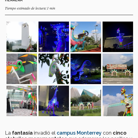
Tiempo estimado de lectura:1 min
La
fantasía
invadió el
campus Monterrey
con
cinco