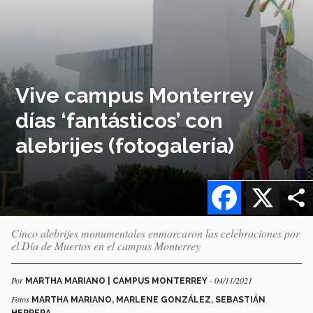
Vive campus Monterrey
días ‘fantásticos’ con
alebrijes (fotogalería)
Facebook
X
Cinco alebrijes monumentales enmarcaron las celebraciones por
el Día de Muertos en el campus Monterrey
Por
- 04/11/2021
MARTHA MARIANO | CAMPUS MONTERREY
Fotos
MARTHA MARIANO, MARLENE GONZÁLEZ, SEBASTIÁN
HERRERA