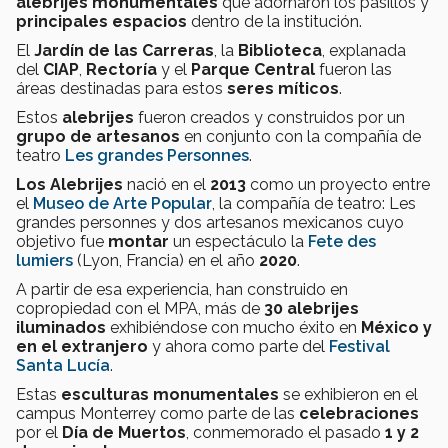
alebrijes monumentales
que adornaron los pasillos y
principales espacios
dentro de la institución.
El
Jardín de las Carreras
, la
Biblioteca
, explanada
del
CIAP
,
Rectoría
y el
Parque Central
fueron las
áreas destinadas para estos
seres míticos
.
Estos
alebrijes
fueron creados y construidos por un
grupo de artesanos
en conjunto con la compañía de
teatro
Les grandes Personnes
.
Los Alebrijes
nació en el
2013
como un proyecto entre
el
Museo de Arte Popular
, la compañía de teatro: Les
grandes personnes y dos artesanos mexicanos cuyo
objetivo fue
montar
un espectáculo la
Fete des
lumiers
(Lyon, Francia) en el año
2020
.
A partir de esa experiencia, han construido en
copropiedad con el MPA, más de
30 alebrijes
iluminados
exhibiéndose con mucho éxito en
México y
en el extranjero
y ahora como parte del
Festival
Santa Lucía
.
Estas
esculturas monumentales
se exhibieron en el
campus Monterrey como parte de las
celebraciones
por el
Día de Muertos
, conmemorado el pasado
1 y 2