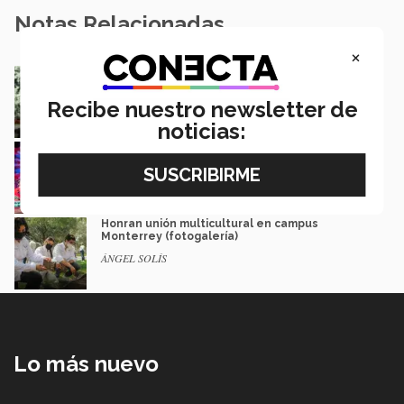
Notas Relacionadas
×
¡Guau! Viven alumnos Semana i en compañía
de mascotas (fotogalería)
Recibe nuestro newsletter de
MARLENE GONZÁLEZ
noticias:
¡Lotería! Fiesta y color en espectáculo
folklórico Raíces(fotogalería)
Ángel Solís y Cynthia Peña
Honran unión multicultural en campus
Monterrey (fotogalería)
ÁNGEL SOLÍS
Lo más nuevo