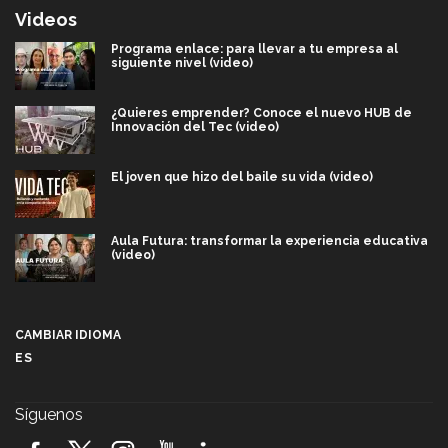
Videos
Programa enlace: para llevar a tu empresa al
siguiente nivel (video)
¿Quieres emprender? Conoce el nuevo HUB de
Innovación del Tec (video)
El joven que hizo del baile su vida (video)
Aula Futura: transformar la experiencia educativa
(video)
Más que un festival cultural: así es la magia de
VIBRART 2026 (video)
CAMBIAR IDIOMA
ES
Javier Guzmán: investigación con impacto social
(video)
Síguenos
¡México, en el top del mundial de robótica FIRST
2026! (video)