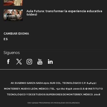
Aula Futura: transformar la experiencia educativa
(video)
Más que un festival cultural: así es la magia de
VIBRART 2026 (video)
CAMBIAR IDIOMA
ES
Javier Guzmán: investigación con impacto social
(video)
Síguenos
¡México, en el top del mundial de robótica FIRST
2026! (video)
Vida Tec: Pasión, disciplina y básquetbol, con Gael
Adame (video)
A
AV. EUGENIO GARZA SADA 2501 SUR COL. TECNOLÓGICO C.P. 64849 |
L
¿Cómo es el Modelo Educativo Tec? (video)
MONTERREY, NUEVO LEÓN, MÉXICO | TEL. +52 (81) 8358-2000 D.R.© INSTITUTO
TECNOLÓGICO Y DE ESTUDIOS SUPERIORES DE MONTERREY, MÉXICO. 2018
Vida Tec: Feminismo e Inteligencia Artificial, Paola
*DEC-520912 PROGRAMAS EN MODALIDAD ESCOLARIZADA.
Ricaurte (video)