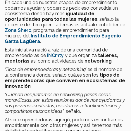
En cada una de nuestras etapas de emprendimiento
podemos ayudar y podemos pedir, eso consolida un
ecosistema donde hay más
igualdad de
oportunidades para todas las mujeres
, señalo la
docente del Tec quien, además es actualmente líder de
Zona Shero
, programa de emprendimiento para
mujeres del
Instituto de Emprendimiento Eugenio
Garza Lagüera
.
Esta iniciativa nació a raíz de una comunidad de
emprendedoras de
INCmty
y que organiza
talleres,
mentorías
así como actividades de
networking
.
‘Tipos de emprendedoras y networking’
es el nombre de
la conferencia donde, señalo cuáles son los
tipos de
emprendedoras que conviven en ecosistemas de
innovación
.
“Cuando nos juntamos en networking pasan cosas
maravillosas, son estas reuniones donde nos ayudamos y
nos pasamos contactos, nos damos retroalimentación y
compartimos muchas ideas”
, señaló.
Al ser emprendedoras, agregó, podemos encontrarnos
empáticamente con otras mujeres y así tenemos más
visibilidad con instituciones y organizaciones.