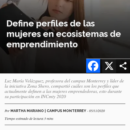
Define perfiles de las
mujeres en ecosistemas de
emprendimiento
Facebook
X
Luz María Velázquez, profesora del campus Monterrey y líder de
la iniciativa Zona Shero, compartió cuáles son los perfiles que
actualmente definen a las mujeres emprendedoras, esto durante
su participación en INCmty 2020
Por
- 05/11/2020
MARTHA MARIANO | CAMPUS MONTERREY
Tiempo estimado de lectura:3 mins