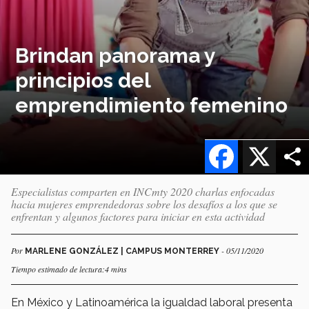
Brindan panorama y
principios del
emprendimiento femenino
Facebook
X
Especialistas comparten en INCmty 2020 charlas enfocadas
hacia mujeres emprendedoras sobre los desafíos a los que se
enfrentan y algunos factores para iniciar en esta actividad
Por
- 05/11/2020
MARLENE GONZÁLEZ | CAMPUS MONTERREY
Tiempo estimado de lectura:4 mins
En México y Latinoamérica la igualdad laboral presenta