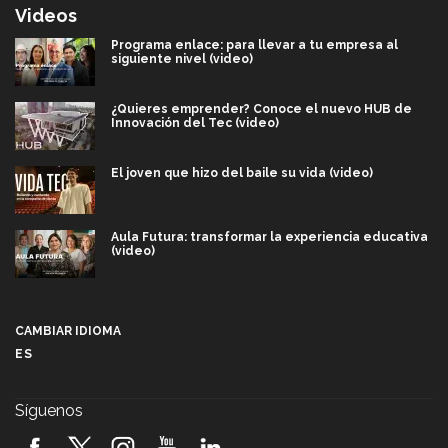
Videos
Programa enlace: para llevar a tu empresa al
siguiente nivel (video)
¿Quieres emprender? Conoce el nuevo HUB de
Innovación del Tec (video)
El joven que hizo del baile su vida (video)
Aula Futura: transformar la experiencia educativa
(video)
Más que un festival cultural: así es la magia de
VIBRART 2026 (video)
CAMBIAR IDIOMA
ES
Javier Guzmán: investigación con impacto social
(video)
Síguenos
¡México, en el top del mundial de robótica FIRST
2026! (video)