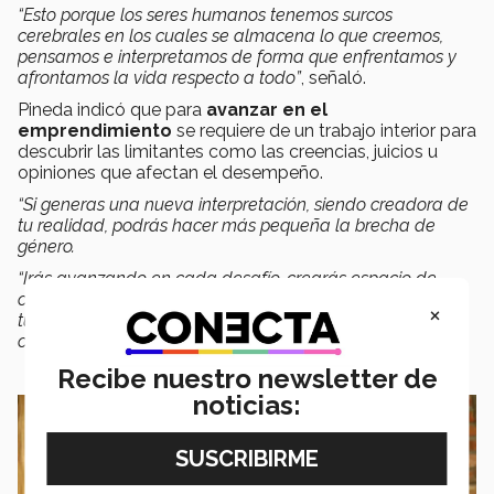
“Esto porque los seres humanos tenemos surcos
cerebrales en los cuales se almacena lo que creemos,
pensamos e interpretamos de forma que enfrentamos y
afrontamos la vida respecto a todo”
, señaló.
Pineda indicó que para
avanzar en el
emprendimiento
se requiere de un trabajo interior para
descubrir las limitantes como las creencias, juicios u
opiniones que afectan el desempeño.
“Si generas una nueva interpretación, siendo creadora de
tu realidad, podrás hacer más pequeña la brecha de
género.
“Irás avanzando en cada desafío, crearás espacio de
confianza, liderazgo y autoridad, mostrarte creadora de
×
tu emprendimiento, conectando con la empatía y la
compasión”
, dijo.
Recibe nuestro newsletter de
noticias: