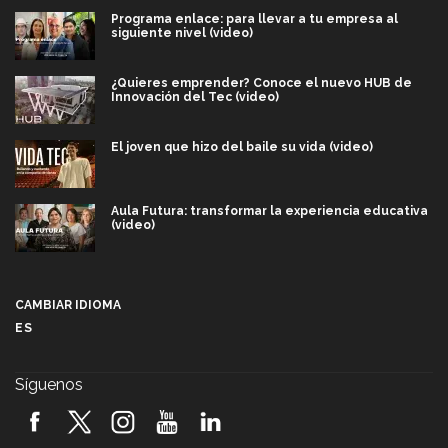
Programa enlace: para llevar a tu empresa al
siguiente nivel (video)
¿Quieres emprender? Conoce el nuevo HUB de
Innovación del Tec (video)
El joven que hizo del baile su vida (video)
Aula Futura: transformar la experiencia educativa
(video)
Más que un festival cultural: así es la magia de
VIBRART 2026 (video)
CAMBIAR IDIOMA
ES
Javier Guzmán: investigación con impacto social
(video)
Síguenos
¡México, en el top del mundial de robótica FIRST
2026! (video)