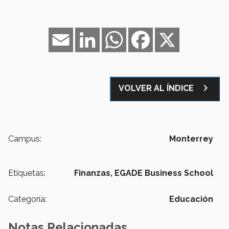
Email
LinkedIn
WhatsApp
Facebook
X
navigate_next
VOLVER AL ÍNDICE
Campus:
Monterrey
Etiquetas:
Finanzas,
EGADE Business School
Categoría:
Educación
Notas Relacionadas