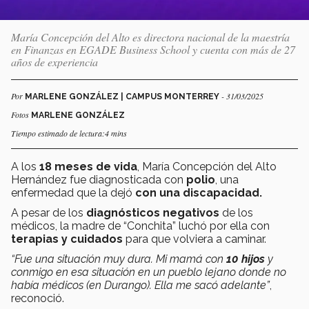
María Concepción del Alto es directora nacional de la maestría
en Finanzas en EGADE Business School y cuenta con más de 27
años de experiencia
Por
- 31/03/2025
MARLENE GONZÁLEZ | CAMPUS MONTERREY
Fotos
MARLENE GONZÁLEZ
Tiempo estimado de lectura:4 mins
A los
18 meses de vida
, María Concepción del Alto
Hernández fue diagnosticada con
polio
, una
enfermedad que la dejó
con una discapacidad.
A pesar de los
diagnósticos negativos
de los
médicos, la madre de “Conchita” luchó por ella con
terapias y cuidados
para que volviera a caminar.
“Fue una situación muy dura. Mi mamá con
10 hijos
y
conmigo en esa situación en un pueblo lejano donde no
había médicos (en Durango). Ella me sacó adelante”
,
reconoció.