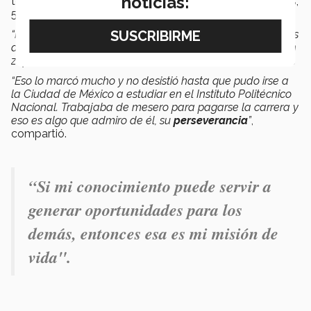
noticias:
tenía que ser lo más importante en la vida de sus 6 hijos,
5 mujeres y un hombre.
“Mi papá nos cuenta que, cuando era niño, algunos de sus
amigos se fueron a la Ciudad de México y regresaron con
zapatos nuevos, como si la ciudad los hubiera
cambiado
.
“Eso lo marcó mucho y no desistió hasta que pudo irse a
la Ciudad de México a estudiar en el Instituto Politécnico
Nacional. Trabajaba de mesero para pagarse la carrera y
eso es algo que admiro de él, su
perseverancia
”
,
compartió.
“Si mi conocimiento puede servir a
generar oportunidades para los
demás, entonces esa es mi misión de
vida".