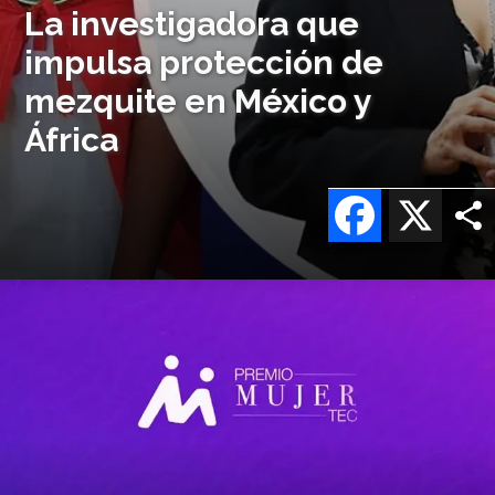
La investigadora que
impulsa protección de
mezquite en México y
África
Facebook
X
Imagen
o
logo