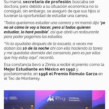
Su mamá,
secretaria de profesión
, buscaba ser
doctora, pero debido a su situación económica no lo
consiguió, sin embargo, se aseguró de que sus hijos sí
tuvieran la oportunidad de estudiar una carrera.
“Todos queríamos estudiar una carrera y mi mamá dijo
‘yo
no sé cómo le voy a hacer, pero si todos quieren
estudiar, lo haré posible’
, así que abrió un restaurante
para poder pagarnos los estudios.
“Yo la ayudaba después de la escuela, a veces me
daban las
10 de la noche
ahí con ella haciendo la tarea
y me quedaba dormida del cansancio, pero es por ellos
que hoy estoy aquí”
, recordó.
Esa constancia llevó a Zinnia a recibir el premio como la
Mejor Estudiante en México en 1992
y,
posteriormente, en
1996 el Premio Rómulo Garza
en
el Tec de Monterrey.