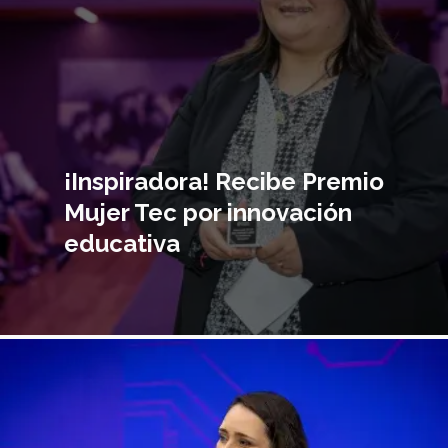
¡Inspiradora! Recibe Premio
Mujer Tec por innovación
educativa
magen
incipal