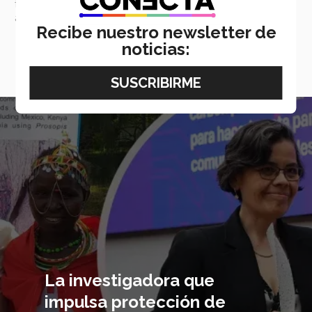
trayectoria en diversos proyectos centrados en el
área de la salud mental y bienestar emocional.
Recibe nuestro newsletter de
noticias:
navigate_next
VER MÁS
Imagen
principal
La investigadora que
impulsa protección de