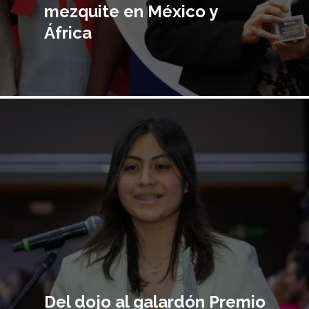
mezquite en México y
África
Imagen
principal
Del dojo al galardón Premio