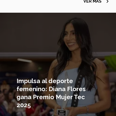
navigate_next
VER MÁS
Imagen
principal
Impulsa al deporte
femenino: Diana Flores
gana Premio Mujer Tec
2025