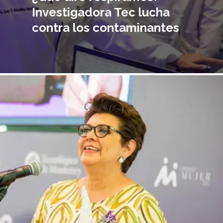
Investigadora Tec lucha
contra los contaminantes
magen
incipal