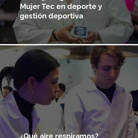
Mujer Tec en deporte y
gestión deportiva
Imagen
principal
¿Qué aire respiramos?