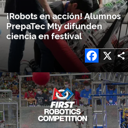
¡Robots en acción! Alumnos
PrepaTec Mty difunden
ciencia en festival
Facebook
X
Imagen
o
logo