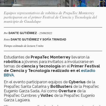
Equipos representativos de robótica de PrepaTec Monterrey
participaron en el primer Festival de Ciencia y Tecnología del
municipio de Guadalupe
Por
- 25/08/2022
DANTE GUTIÉRREZ
Fotos
DANTE GUTIÉRREZ Y SOFÍA TRINIDAD
Tiempo estimado de lectura:5 mins
Estudiantes de
PrepaTec Monterrey
llevaron la
robótica
a jóvenes para invitarlos a involucrarse en
temas de
ciencia y tecnología
en el
Primer Festival
de Ciencia y Tecnología realizado en el
estadio
BBVA
.
En el evento participaron equipos de
Cyberius
de la
PrepaTec Santa Catarina y
BotBusters
de la PrepaTec
Eugenio Garza Sada. Así como
Overture
de la
PrepaTec Cumbres y
Voltec
de la PrepaTec Eugenio
Garza Lagüera.