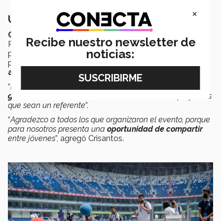
×
Una llave hacia el futuro
Crisantos Martínez
, director Región Monterrey y
Recibe nuestro newsletter de
PrepaTec Santa Catarina remarcó que el seguir
noticias:
promoviendo este tipo de eventos es un
potencializador en el
desarrollo integral
de los
adolescentes y jóvenes
.
“
Muchos de estos equipos, iniciativas y empresas, buscan
generar valor a la sociedad
, es decir haciendo proyectos
que sean un referente
”.
“
Agradezco a todos los que organizaron el evento, porque
para nosotros presenta una
oportunidad de compartir
entre jóvenes
”, agregó Crisantos.