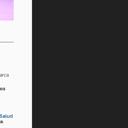
arca
os
 Salud
ra
.