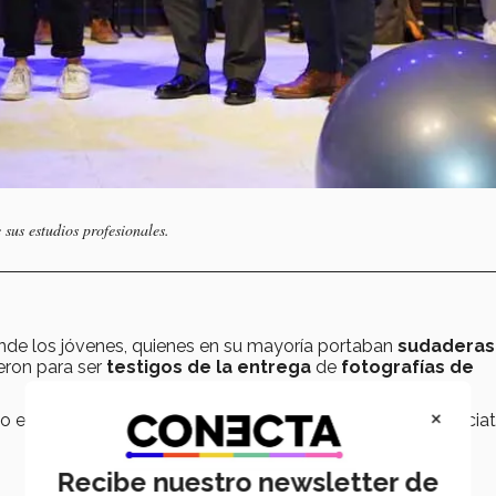
sus estudios profesionales.
donde los jóvenes, quienes en su mayoría portaban
sudaderas
ieron para ser
testigos de la entrega
de
fotografías de
×
to es uno de los que se suman al
Regreso Consciente
, inicia
Recibe nuestro newsletter de