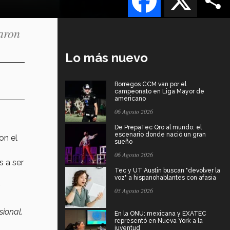
aron
Lo más nuevo
Borregos CCM van por el
campeonato en Liga Mayor de
americano
06 Agosto 2026
De PrepaTec Qro al mundo: el
escenario donde nació un gran
on el
sueño
06 Agosto 2026
s a ser
Tec y UT Austin buscan "devolver la
voz" a hispanohablantes con afasia
a
05 Agosto 2026
sional.
En la ONU: mexicana y EXATEC
representó en Nueva York a la
juventud