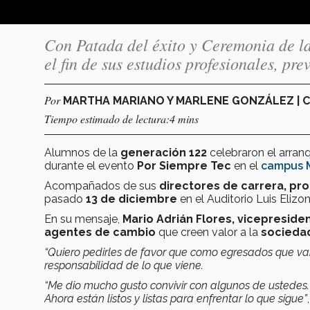
Con Patada del éxito y Ceremonia de la
el fin de sus estudios profesionales, pr
Por
MARTHA MARIANO Y MARLENE GONZÁLEZ |
Tiempo estimado de lectura:4 mins
Alumnos de la
generación 122
celebraron el arranq
durante el evento
Por Siempre Tec
en el
campus 
Acompañados de sus
directores de carrera, p
pasado
13 de diciembre
en el Auditorio Luis Elizo
En su mensaje,
Mario Adrián Flores, vicepreside
agentes de cambio
que creen valor a la
socieda
“Quiero pedirles de favor que como egresados que v
responsabilidad de lo que viene.
“Me dio mucho gusto convivir con algunos de ustedes.
Ahora están listos y listas para enfrentar lo que sigue”