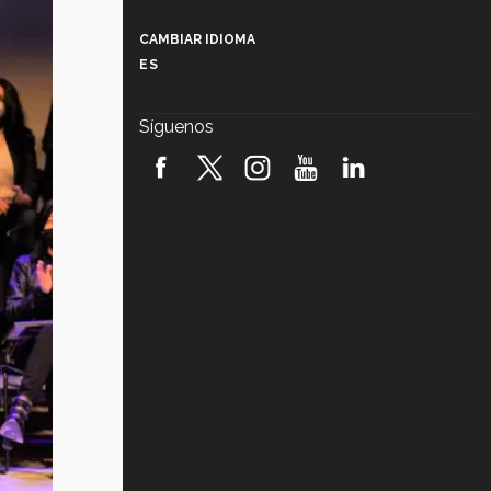
Más que un festival cultural: así es
la magia de VIBRART 2026 (video)
CAMBIAR IDIOMA
ES
Javier Guzmán: investigación con
impacto social (video)
Síguenos
¡México, en el top del mundial de
robótica FIRST 2026! (video)
Vida Tec: Pasión, disciplina y
básquetbol, con Gael Adame
(video)
¿Cómo es el Modelo Educativo
Tec? (video)
Vida Tec: Feminismo e Inteligencia
Artificial, Paola Ricaurte (video)