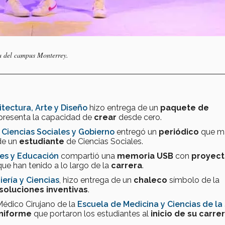
era del campus Monterrey.
tectura, Arte y Diseño
hizo entrega de un
paquete de
presenta la capacidad de
crear
desde cero.
 Ciencias Sociales y Gobierno
entregó un
periódico
que m
 de un
estudiante
de Ciencias Sociales.
es y Educación
compartió una
memoria USB
con
proyect
ue han tenido a lo largo de la
carrera
.
ería y Ciencias
, hizo entrega de un
chaleco
símbolo de la
soluciones inventivas
.
 Médico Cirujano de la
Escuela de Medicina y Ciencias de la
niforme
que portaron los estudiantes al
inicio de su carre