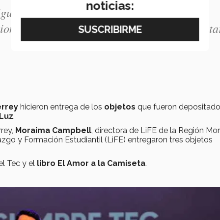
noticias:
gunos de ustedes. Llega el momento en que
ional. Ahora están listos y listas para enfrenta
errey
hicieron entrega de los
objetos
que fueron depositado
 Luz
.
rrey,
Moraima Campbell
, directora de LiFE de la Región Mo
razgo y Formación Estudiantil (LiFE) entregaron tres objetos
el Tec y el
libro El Amor a la Camiseta
.