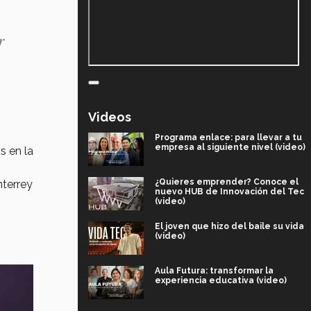
r
Videos
Programa enlace: para llevar a tu
empresa al siguiente nivel (video)
s en la
¿Quieres emprender? Conoce el
nterrey
nuevo HUB de Innovación del Tec
(video)
El joven que hizo del baile su vida
(video)
Aula Futura: transformar la
experiencia educativa (video)