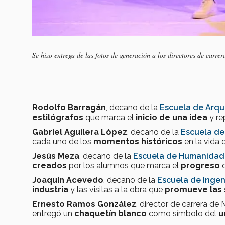
Se hizo entrega de las fotos de generación a los directores de carr
Rodolfo Barragán
, decano de la
Escuela de Arqui
estilógrafos
que marca el
inicio de una idea
y re
Gabriel Aguilera López
, decano de la
Escuela de
cada uno de los
momentos históricos
en la vida
Jesús Meza
, decano de la
Escuela de Humanidad
creados
por los alumnos que marca el
progreso
q
Joaquín Acevedo
, decano de la
Escuela de Ingeni
industria
y las visitas a la obra que
promueve las 
Ernesto Ramos González
, director de carrera de
entregó un
chaquetín blanco
como símbolo del
u