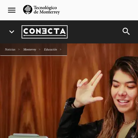
Pasar
navegación
menu
al
principal
contenido
principal
search
expand_more
Noticias
Monterrey
Educación