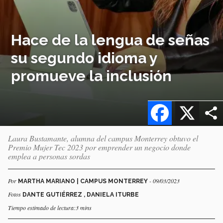
Hace de la lengua de señas
su segundo idioma y
promueve la inclusión
Facebook
X
Laura Bustamante, alumna del campus Monterrey obtuvo el
Premio Mujer Tec 2023 por emprender un negocio donde
emplea a personas sordas
Por
- 09/03/2023
MARTHA MARIANO | CAMPUS MONTERREY
Fotos
DANTE GUTIÉRREZ , DANIELA ITURBE
Tiempo estimado de lectura:3 mins