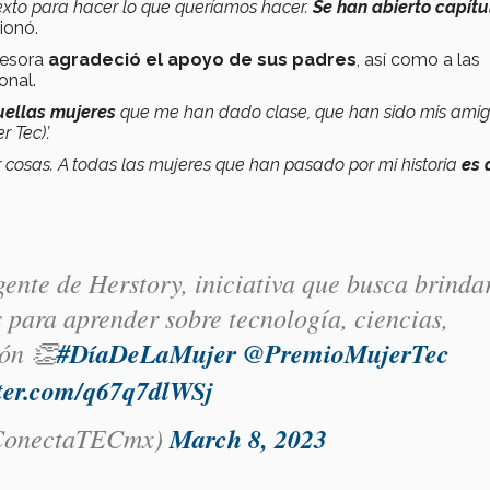
exto para hacer lo que queríamos hacer.
Se han abierto capítu
ionó.
fesora
agradeció el apoyo de sus padres
, así como a las
onal.
uellas mujeres
que me han dado clase, que han sido mis amig
 Tec)’.
cosas. A todas las mujeres que han pasado por mi historia
es 
gente de Herstory, iniciativa que busca brinda
 para aprender sobre tecnología, ciencias,
ón 👏
#DíaDeLaMujer
@PremioMujerTec
tter.com/q67q7dlWSj
onectaTECmx)
March 8, 2023