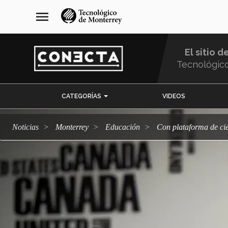
Pasar
navegación
menu
al
principal
contenido
principal
El sitio d
Tecnológic
Menu
CATEGORÍAS
VIDEOS
Comunidad
Noticias
Monterrey
Educación
Con plataforma de c