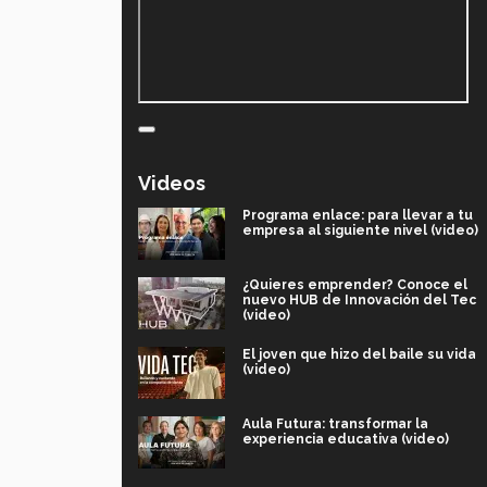
Videos
Programa enlace: para llevar a tu
empresa al siguiente nivel (video)
¿Quieres emprender? Conoce el
nuevo HUB de Innovación del Tec
(video)
El joven que hizo del baile su vida
(video)
Aula Futura: transformar la
experiencia educativa (video)