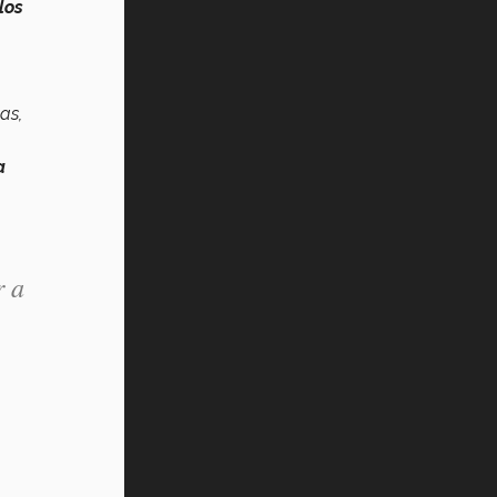
los
as,
a
r a