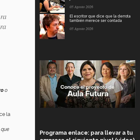
05 Agosto 2026
ra
El escritor que dice que la derrota
también merece ser contada
ara
05 Agosto 2026
ro
o
ce la
a que
Programa enlace: para llevar a tu