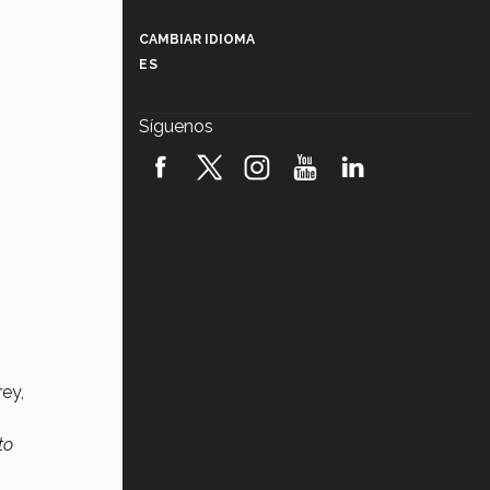
Más que un festival cultural: así es
la magia de VIBRART 2026 (video)
CAMBIAR IDIOMA
ES
Javier Guzmán: investigación con
impacto social (video)
Síguenos
¡México, en el top del mundial de
robótica FIRST 2026! (video)
Vida Tec: Pasión, disciplina y
básquetbol, con Gael Adame
(video)
¿Cómo es el Modelo Educativo
Tec? (video)
Vida Tec: Feminismo e Inteligencia
Artificial, Paola Ricaurte (video)
ey,
to