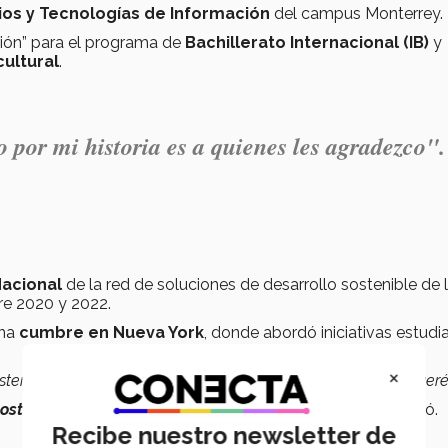
ios y Tecnologías de Información
del campus Monterrey.
ión” para el programa de
Bachillerato Internacional (IB)
y
ultural
.
 por mi historia es a quienes les agradezco".
Nacional
de la red de soluciones de desarrollo sostenible de 
re 2020 y 2022.
una
cumbre en Nueva York
, donde abordó iniciativas estudia
×
isten hubs en Tampico, Guadalajara, Ciudad de México y Queré
sostenibilidad
de estos laboratorios en cada campus”,
señaló.
Recibe nuestro newsletter de