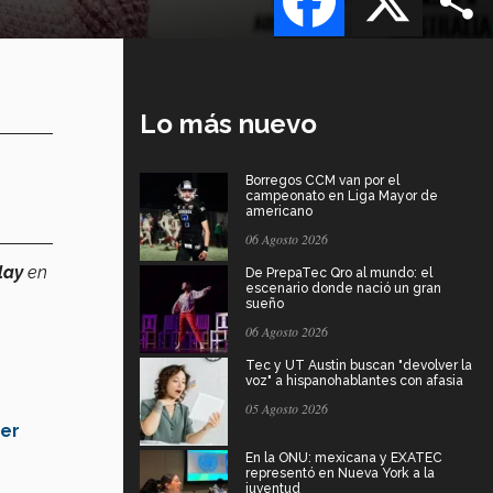
Lo más nuevo
Borregos CCM van por el
campeonato en Liga Mayor de
americano
06 Agosto 2026
lay
en
De PrepaTec Qro al mundo: el
escenario donde nació un gran
sueño
06 Agosto 2026
Tec y UT Austin buscan "devolver la
voz" a hispanohablantes con afasia
05 Agosto 2026
er
En la ONU: mexicana y EXATEC
representó en Nueva York a la
juventud