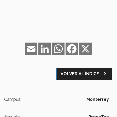
Email
LinkedIn
WhatsApp
Facebook
X
navigate_next
VOLVER AL ÍNDICE
Campus:
Monterrey
Escuelas:
PrepaTec