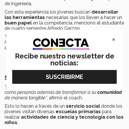
de ingeniería.
Con esta experiencia los jóvenes buscan
desarrollar
las herramientas
necesarias que los lleven a hacer un
buen papel
en la competencia, mencionó el estudiante
de cuarto semestre Alfredo Garzón.
“Queremos aprovechar para absorber todas las
×
habilidades de ingeniería ya que esto también podremos
aplicarlo a nuestras
aspiraciones
futuras”
, dijo.
Recibe nuestro newsletter de
noticias:
Se unen en comunidad
“He visto como los muchachos se han
transformado
como personas además de transformar a su
comunidad
de manera tangible”
, afirmó el coach.
Esto lo hacen a través de un
servicio social
donde los
jóvenes visitan diversas
escuelas primarias
para
realizar
actividades de ciencia y tecnología con los
niños
.