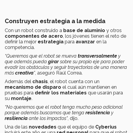
Construyen estrategia a la medida
Con un robot construido a
base de aluminio
y otros
componentes de acero
, los jóvenes tienen el reto de
definir la mejor
estrategia
para
avanzar
en la
competencia.
“Queremos que el robot se mueva
transversalmente
y
que además pueda
girar
sobre su propio eje para poder
evadir los obstáculos y seguir trayectorias de una manera
más
creativa
”
, aseguró Raúl Correa.
Además del
chasis
, el robot cuenta con un
mecanismo de disparo
el cual aún mantienen en
pruebas para
definir los materiales
que usarán para
su
montaje
.
“No queremos que el robot tenga mucho peso adicional
porque además buscamos que tenga
resistencia
y
resiliencia
ante los impactos”
, dijo.
Una de las
novedades
que el equipo de
Cyberius
incluirá este año es una
red neuronal
para que el robot