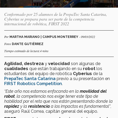
Conformado por 25 alumnos de la PrepaTec Santa Catarina,
Cyberius se prepara para ser parte de la competencia
internacional de robótica, FIRST 2022
Por
- 09/03/2022
MARTHA MARIANO | CAMPUS MONTERREY
Fotos
DANTE GUTIÉRREZ
Tiempo estimado de lectura:4 mins
Agilidad, destreza
y
velocidad
son algunas de
cualidades
que están trabajando en su
robot
los
estudiantes del equipo de robótica
Cyberius
de la
PrepaTec Santa Catarina
previo a su presentación en
FIRST Robotics Competition
.
“Este año nos estamos enfocando en la
movilidad del
robot
, la competencia nos exige tener este tipo de
habilidad por el reto que nos están presentando donde la
rapidez
y la
resistencia
a los impactos es fundamental”
,
aseguró Raúl Correa, capitán general del equipo.