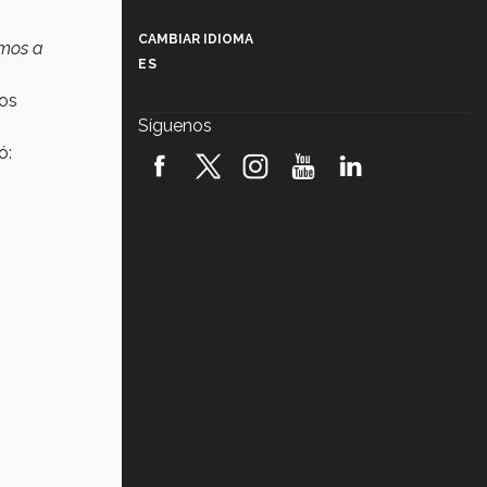
Más que un festival cultural: así es
la magia de VIBRART 2026 (video)
CAMBIAR IDIOMA
amos a
ES
Javier Guzmán: investigación con
impacto social (video)
os
Síguenos
¡México, en el top del mundial de
ó:
robótica FIRST 2026! (video)
Vida Tec: Pasión, disciplina y
básquetbol, con Gael Adame
(video)
¿Cómo es el Modelo Educativo
Tec? (video)
Vida Tec: Feminismo e Inteligencia
Artificial, Paola Ricaurte (video)