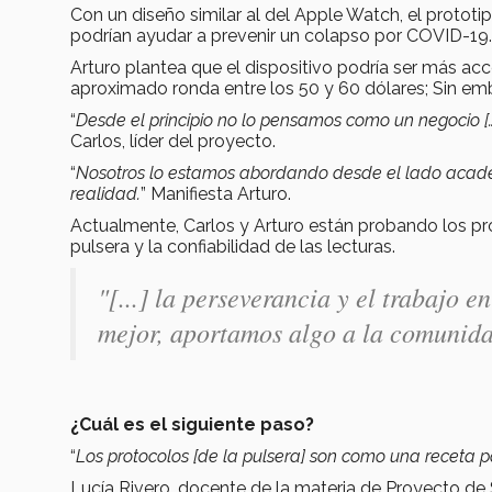
Con un diseño similar al del Apple Watch, el prototi
podrían ayudar a prevenir un colapso por COVID-19.
Arturo plantea que el dispositivo podría ser más acce
aproximado ronda entre los 50 y 60 dólares; Sin em
“
Desde el principio no lo pensamos como un negocio [
Carlos, líder del proyecto.
“
Nosotros lo estamos abordando desde el lado acadé
realidad.
” Manifiesta Arturo.
Actualmente, Carlos y Arturo están probando los prot
pulsera y la confiabilidad de las lecturas.
"[...] la perseverancia y el trabajo e
mejor, aportamos algo a la comunida
¿Cuál es el siguiente paso?
“
Los protocolos [de la pulsera] son como una receta 
Lucía Rivero, docente de la materia de Proyecto d