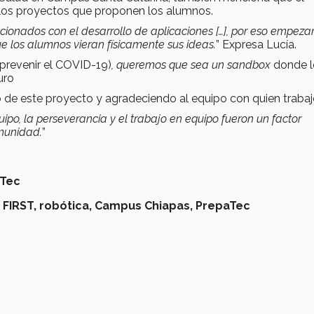
ad los proyectos que proponen los alumnos.
cionados con el desarrollo de aplicaciones […], por eso empez
ue los alumnos vieran físicamente sus ideas.
” Expresa Lucía.
(prevenir el COVID-19)
, queremos que sea un sandbox
donde l
uro
o de este proyecto y agradeciendo al equipo con quien trabaj
ipo, la perseverancia y el trabajo en equipo fueron un factor
omunidad.
”
Tec
,
FIRST,
robótica,
Campus Chiapas,
PrepaTec