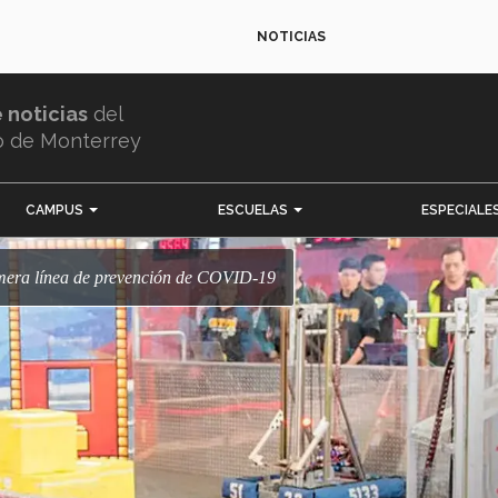
NOTICIAS
e noticias
del
o de Monterrey
CAMPUS
ESCUELAS
ESPECIALE
imera línea de prevención de COVID-19