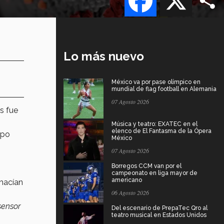
Lo más nuevo
México va por pase olímpico en
mundial de flag football en Alemania
07 Agosto 2026
s fue
Música y teatro: EXATEC en el
elenco de El Fantasma de la Ópera
ipo
México
07 Agosto 2026
Borregos CCM van por el
campeonato en liga mayor de
americano
 hacían
06 Agosto 2026
sensor
Del escenario de PrepaTec Qro al
teatro musical en Estados Unidos