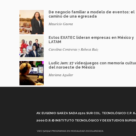
De negocio familiar a modelo de eventos: el
camino de una egresada
Mauricio Gaona
Estos EXATEC lideran empresas en México y
LATAM
Carolina Contreras y Rebeca Ruiz
Ludic Jam: 27 videojuegos con memoria cultu
del noroeste de México
Mariana Aguilar
AV. EUGENIO GARZA SADA 2501 SUR COL. TECNOLÓGICO C.P. 648
2000 D.R.© INSTITUTO TECNOLÓGICO Y DE ESTUDIOS SUPERI
*DEC-520912 PROGRAMAS EN MODALIDAD ESCOLARIZADA.