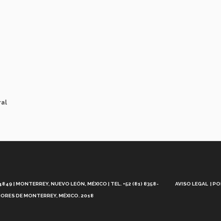
ral
Aviso
Legal
49 | MONTERREY, NUEVO LEÓN, MÉXICO | TEL. +52 (81) 8358-
AVISO LEGAL
PO
ORES DE MONTERREY, MÉXICO. 2018