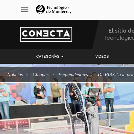
Pasar
navegación
menu
al
principal
contenido
principal
El sitio d
Tecnológic
Menu
CATEGORÍAS
VIDEOS
Comunidad
Noticias
Chiapas
emprendedores
De FIRST a la pr