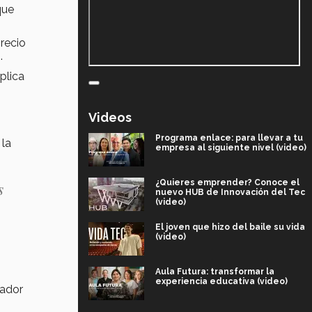
que
precio
.
xplica
Videos
Programa enlace: para llevar a tu
 la
empresa al siguiente nivel (video)
s
¿Quieres emprender? Conoce el
nuevo HUB de Innovación del Tec
(video)
El joven que hizo del baile su vida
(video)
Aula Futura: transformar la
experiencia educativa (video)
nador