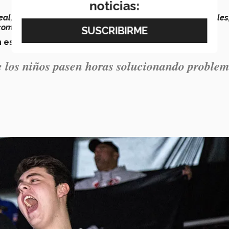
noticias:
al, con torneos, y mascotas y bandas de música colegiales,
competir”
, explicó.
n es como un espectáculo deportivo
.
 los niños pasen horas solucionando problem