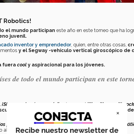
ST Robotics!
odo el mundo participan
este año en este torneo que ha lo
eno juvenil.
acado inventor y emprendedor
, quien, entre otras cosas,
cr
camentos
y el Segway -vehículo vertical giroscópico de 
a fuera
cool
y aspiracional para los jóvenes.
íses de todo el mundo participan en este torn
l
¡Sí se puede, sí se puede!
" así como el
We will, we will, roc
scuchar en un estadio de las Grandes Ligas o arena de
×
niños pasen horas solucionando problemas, usando matemáti
Recibe nuestro newsletter de
al visitar el
Tec de Monterrey
, para uno de los torneos