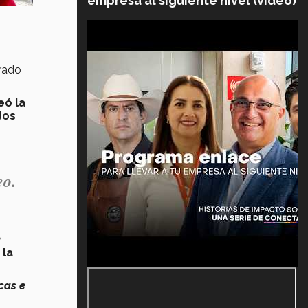
empresa al siguiente nivel (video)
grado
eó la
dos
eo.
k
 la
cas e