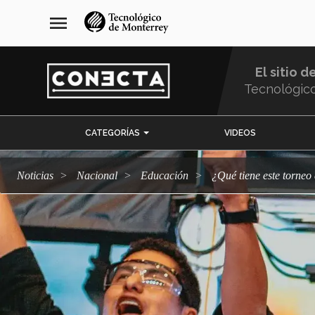
Pasar
navegación
menu
al
principal
contenido
principal
El sitio d
Tecnológic
Menu
CATEGORÍAS
VIDEOS
Comunidad
Noticias
Nacional
Educación
¿Qué tiene este torne