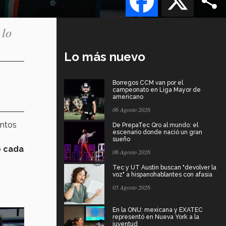
 lo
Lo más nuevo
Borregos CCM van por el
campeonato en Liga Mayor de
americano
06 Agosto 2026
ntos
De PrepaTec Qro al mundo: el
escenario donde nació un gran
sueño
o
cada
06 Agosto 2026
Tec y UT Austin buscan "devolver la
voz" a hispanohablantes con afasia
05 Agosto 2026
En la ONU: mexicana y EXATEC
representó en Nueva York a la
juventud