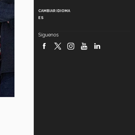
Más que un festival cultural: así es
la magia de VIBRART 2026 (video)
CAMBIAR IDIOMA
ES
Javier Guzmán: investigación con
impacto social (video)
Síguenos
¡México, en el top del mundial de
robótica FIRST 2026! (video)
Vida Tec: Pasión, disciplina y
básquetbol, con Gael Adame
(video)
¿Cómo es el Modelo Educativo
Tec? (video)
Vida Tec: Feminismo e Inteligencia
Artificial, Paola Ricaurte (video)