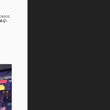
n
ecesos
-M-C-