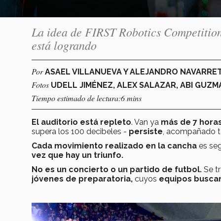
La idea de FIRST Robotics Competition f
está logrando
Por
ASAEL VILLANUEVA Y ALEJANDRO NAVARRE
Fotos
UDELL JIMÉNEZ, ALEX SALAZAR, ABI GUZM
Tiempo estimado de lectura:6 mins
El auditorio está repleto
. Van ya
más de 7 hora
supera los 100 decibeles -
persiste
, acompañado t
Cada movimiento realizado en la cancha
es se
vez que hay un triunfo.
No es un concierto o un partido de futbol.
Se tr
jóvenes de preparatoria,
cuyos
equipos buscan