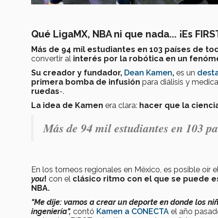
Qué LigaMX, NBA ni que nada... ¡Es FIR
Más de 94 mil estudiantes en 103 países de t
convertir al
interés por la robótica en un fenóm
Su creador y fundador,
Dean Kamen
,
es un
dest
primera bomba de infusión
para diálisis y medi
ruedas
-.
La idea de Kamen
era clara:
hacer que la cienci
Más de 94 mil estudiantes en 103 pa
En los torneos regionales en México, es posible oír e
you
!
con el
clásico ritmo con el que se puede e
NBA.
"Me dije: vamos a crear un deporte en donde los 
ingeniería",
contó
Kamen a CONECTA
el año pasado 