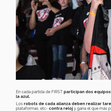
En cada partida de FIRST
participan dos equipos
la azul.
Los
robots de cada alianza deben realizar tar
plataformas, etc-
contra reloj
y gana el que más p