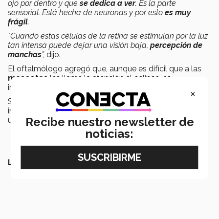
ojo por dentro y que
se dedica a ver
. Es la parte
sensorial.
Está hecha de neuronas y por esto
es muy
frágil
.
"Cuando estas células de la retina se estimulan por la luz
tan intensa puede dejar una visión baja,
percepción de
manchas
”,
dijo.
El oftalmólogo agregó que, aunque es difícil que a las
mascotas
les llame la atención el eclipse, es
importante también
resguardarlas dentro de casa
.
×
Si ves el eclipse solar total sin protección por un
instante, es importante
acudir a un oftalmólogo
para
Recibe nuestro newsletter de
una revisión.
noticias:
LEE TAMBIÉN: