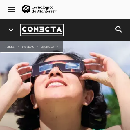
Pasar
navegación
menu
al
principal
contenido
principal
search
expand_more
Noticias
Monterrey
Educación