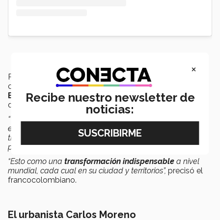
×
Para reinventar la cercanía geográfica de servicios, el
cofundador y director científico de la
Cátedra
Recibe nuestro newsletter de
Emprendimiento, Territorio e Innovación
(ETI)
destacó que los sectores deben trabajar en conjunto.
noticias:
“Tenemos que crear una masa crítica de alcaldes,
empresas privadas, investigadores y ciudadanos a
trabajar alrededor del
bien común
de la ciudad de
proximidad.
“Esto como una
transformación indispensable
a nivel
mundial, cada cual en su ciudad y territorios”,
precisó el
francocolombiano.
El urbanista Carlos Moreno