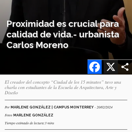
Proximidad es crucial para
calidad de vida.- urbanista
Carlos Moreno
Facebook
X
El creador del concepto “Ciudad de los 15 minutos” tuvo una
charla con estudiantes de la Escuela de Arquitectura, Arte y
Diseño
Por
- 20/02/2024
MARLENE GONZÁLEZ | CAMPUS MONTERREY
Fotos
MARLENE GONZÁLEZ
Tiempo estimado de lectura:3 mins