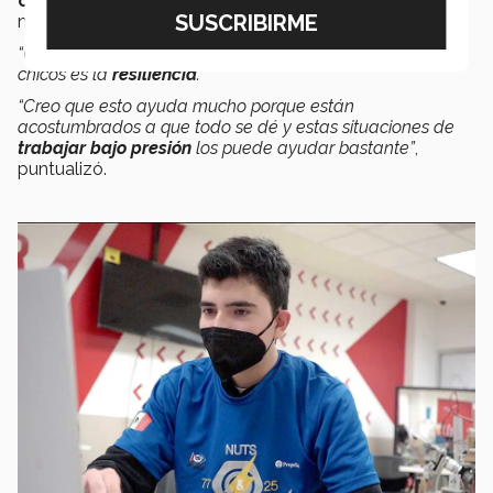
competencias
las cuales pondrán en
práctica
al
momento de estar en la arena.
“Una parte muy importante que están desarrollando los
chicos es la
resiliencia
.
“Creo que esto ayuda mucho porque están
acostumbrados a que todo se dé y estas situaciones de
trabajar bajo presión
los puede ayudar bastante”
,
puntualizó.