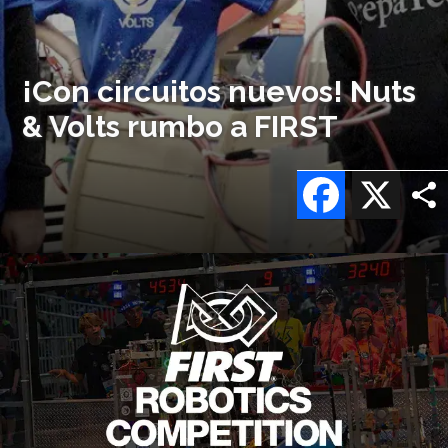
¡Con circuitos nuevos! Nuts
& Volts rumbo a FIRST
Facebook
X
Imagen
o
logo