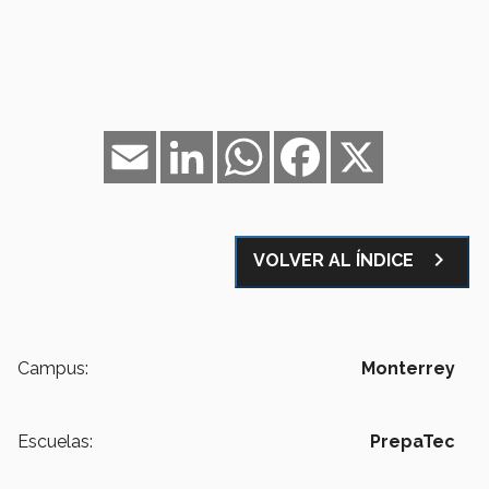
Email
LinkedIn
WhatsApp
Facebook
X
navigate_next
VOLVER AL ÍNDICE
Campus:
Monterrey
Escuelas:
PrepaTec