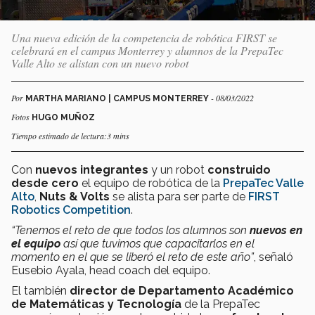
Una nueva edición de la competencia de robótica FIRST se
celebrará en el campus Monterrey y alumnos de la PrepaTec
Valle Alto se alistan con un nuevo robot
Por
- 08/03/2022
MARTHA MARIANO | CAMPUS MONTERREY
Fotos
HUGO MUÑOZ
Tiempo estimado de lectura:3 mins
Con
nuevos integrantes
y un robot
construido
desde cero
el equipo de robótica de la
PrepaTec Valle
Alto
,
Nuts & Volts
se alista para ser parte de
FIRST
Robotics Competition
.
“Tenemos el reto de que todos los alumnos son
nuevos en
el equipo
así que tuvimos que capacitarlos en el
momento en el que se liberó el reto de este año”
, señaló
Eusebio Ayala, head coach del equipo.
El también
director de Departamento Académico
de Matemáticas y Tecnología
de la PrepaTec