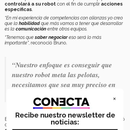
controlará a su robot
con el fin de cumplir
acciones
específicas
.
“En mi experiencia de competencias con alianzas yo creo
que la
habilidad
que más vamos a tener que desarrollar
es la
comunicación
entre otros equipos.
“Tenemos que
saber negociar
eso será lo más
importante”
, reconoció Bruno.
“Nuestro enfoque es conseguir que
nuestro robot meta las pelotas,
necesitamos que sea muy preciso en
eso”.- Bruno Arreola
×
Recibe nuestro newsletter de
En este sentido el
head coach
Eusebio Ayala
aseguró
noticias:
que los alumnos han logrado
desarrollar diversas