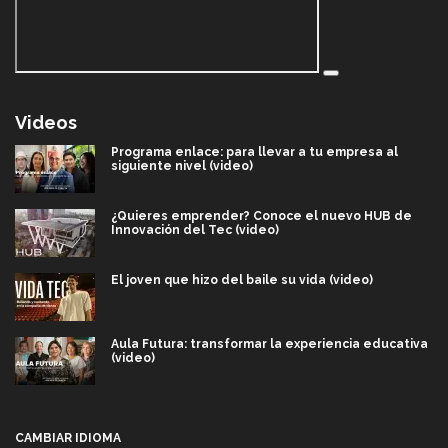
Videos
Programa enlace: para llevar a tu empresa al
siguiente nivel (video)
¿Quieres emprender? Conoce el nuevo HUB de
Innovación del Tec (video)
El joven que hizo del baile su vida (video)
Aula Futura: transformar la experiencia educativa
(video)
Más que un festival cultural: así es la magia de
VIBRART 2026 (video)
CAMBIAR IDIOMA