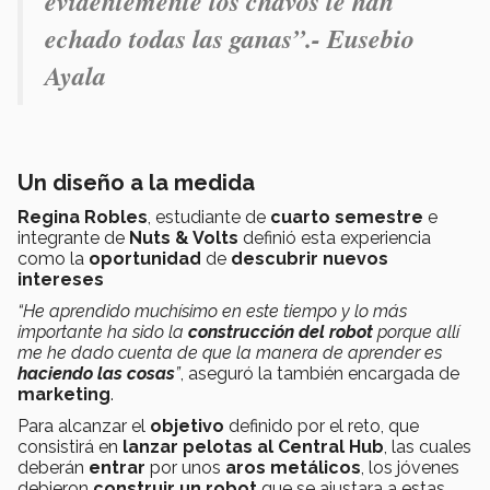
evidentemente los chavos le han
echado todas las ganas”.- Eusebio
Ayala
Un diseño a la medida
Regina Robles
, estudiante de
cuarto semestre
e
integrante de
Nuts & Volts
definió esta experiencia
como la
oportunidad
de
descubrir nuevos
intereses
“He aprendido muchísimo en este tiempo y lo más
importante ha sido la
construcción del robot
porque allí
me he dado cuenta de que la manera de aprender es
haciendo las cosas
”
, aseguró la también encargada de
marketing
.
Para alcanzar el
objetivo
definido por el reto, que
consistirá en
lanzar pelotas al Central Hub
, las cuales
deberán
entrar
por unos
aros metálicos
, los jóvenes
debieron
construir un robot
que se ajustara a estas