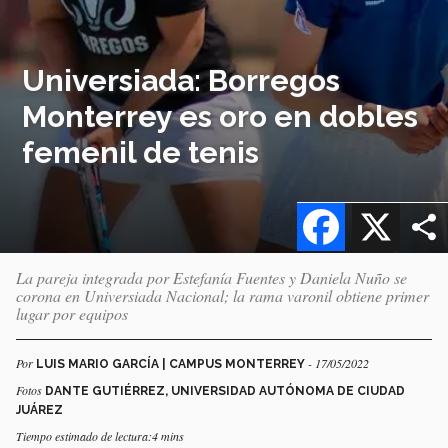
Universiada: Borregos
Monterrey es oro en dobles
femenil de tenis
Facebook
X
La pareja integrada por Estefanía Fuentes y Daniela Nuño se
corona en Universiada Nacional; la rama varonil obtiene primer
lugar por equipos
Por
- 17/05/2022
LUIS MARIO GARCÍA | CAMPUS MONTERREY
Fotos
DANTE GUTIÉRREZ, UNIVERSIDAD AUTÓNOMA DE CIUDAD
JUÁREZ
Tiempo estimado de lectura:4 mins