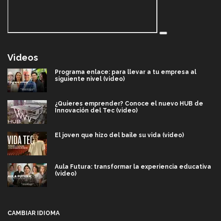
Videos
Programa enlace: para llevar a tu empresa al
siguiente nivel (video)
¿Quieres emprender? Conoce el nuevo HUB de
Innovación del Tec (video)
El joven que hizo del baile su vida (video)
Aula Futura: transformar la experiencia educativa
(video)
Más que un festival cultural: así es la magia de
VIBRART 2026 (video)
CAMBIAR IDIOMA