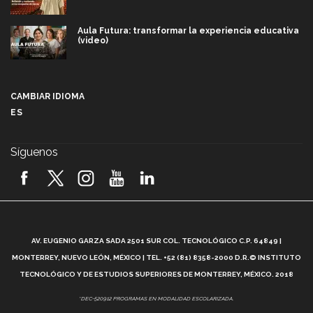
Aula Futura: transformar la experiencia educativa
(video)
Más que un festival cultural: así es la magia de
VIBRART 2026 (video)
CAMBIAR IDIOMA
ES
Javier Guzmán: investigación con impacto social
(video)
Síguenos
¡México, en el top del mundial de robótica FIRST
2026! (video)
Vida Tec: Pasión, disciplina y básquetbol, con Gael
Adame (video)
A
AV. EUGENIO GARZA SADA 2501 SUR COL. TECNOLÓGICO C.P. 64849 |
L
¿Cómo es el Modelo Educativo Tec? (video)
MONTERREY, NUEVO LEÓN, MÉXICO | TEL. +52 (81) 8358-2000 D.R.© INSTITUTO
TECNOLÓGICO Y DE ESTUDIOS SUPERIORES DE MONTERREY, MÉXICO. 2018
Vida Tec: Feminismo e Inteligencia Artificial, Paola
*DEC-520912 PROGRAMAS EN MODALIDAD ESCOLARIZADA.
Ricaurte (video)