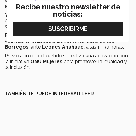
varios jugadores que pudieron adquirir mayor
Recibe nuestro newsletter de
experiencia de juego.
noticias:
"
Es una 'w' más y a seguir pensando en lo que viene.
Ahora nos enfocamos en Leones, ya nos tocarán 2
semanas para enfocarnos en Borregos Puebla
", comentó.
El próximo viernes
Borregos Monterrey
jugará una
vez más en el
Estadio Banorte, la Casa de los
Borregos
, ante
Leones Anáhuac,
a las 19:30 horas.
Previo al inicio del partido se realizó una activación con
la iniciativa
ONU Mujeres
para promover la igualdad y
la inclusión.
TAMBIÉN TE PUEDE INTERESAR LEER: