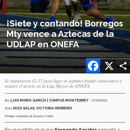
¡Siete y contando! Borregos
Mty vence a Aztecas de la
UDLAP en ONEFA
Facebook
X
Se impusieron 42-17 para ligar su séptimo triunfo consecutivo y
manter el invicto en la Liga Mayor de ONEFA
Por
- 25/10/2024
LUIS MARIO GARCÍA | CAMPUS MONTERREY
Fotos
NIZA SALAS, VICTORIA HERRERÍA
Tiempo estimado de lectura:3 mins
En un partido en el que
Fernando Sarabia
conectó 4