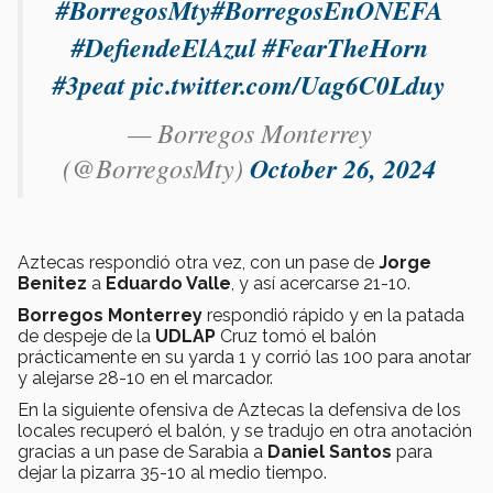
#BorregosMty
#BorregosEnONEFA
#DefiendeElAzul
#FearTheHorn
#3peat
pic.twitter.com/Uag6C0Lduy
— Borregos Monterrey
(@BorregosMty)
October 26, 2024
Aztecas respondió otra vez, con un pase de
Jorge
Benitez
a
Eduardo Valle
, y así acercarse 21-10.
Borregos Monterrey
respondió rápido y en la patada
de despeje de la
UDLAP
Cruz tomó el balón
prácticamente en su yarda 1 y corrió las 100 para anotar
y alejarse 28-10 en el marcador.
En la siguiente ofensiva de Aztecas la defensiva de los
locales recuperó el balón, y se tradujo en otra anotación
gracias a un pase de Sarabia a
Daniel Santos
para
dejar la pizarra 35-10 al medio tiempo.