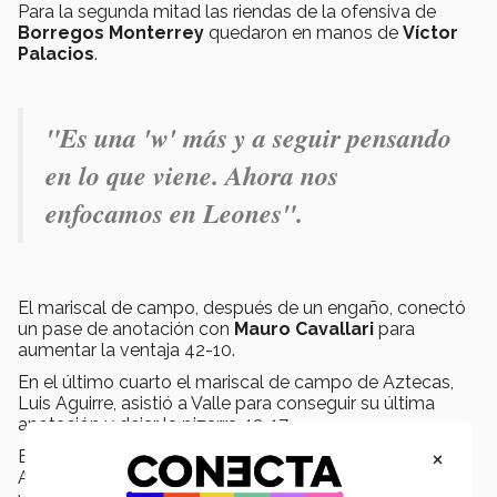
Para la segunda mitad las riendas de la ofensiva de
Borregos Monterrey
quedaron en manos de
Víctor
Palacios
.
"
Es una 'w' más y a seguir pensando
en lo que viene. Ahora nos
enfocamos en Leones".
El mariscal de campo, después de un engaño, conectó
un pase de anotación con
Mauro Cavallari
para
aumentar la ventaja 42-10.
En el último cuarto el mariscal de campo de Aztecas,
Luis Aguirre, asistió a Valle para conseguir su última
anotación y dejar la pizarra 42-17.
×
El head coach de
Borregos Monterrey
, Carlos
Altamirano, señaló que el partido fue importante para