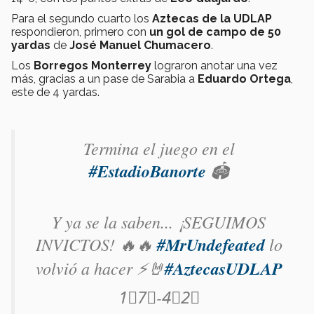
Para el segundo cuarto los
Aztecas de la UDLAP
respondieron, primero con
un gol de campo de 50
yardas
de
José Manuel Chumacero
.
Los
Borregos Monterrey
lograron anotar una vez
más, gracias a un pase de Sarabia a
Eduardo Ortega
,
este de 4 yardas.
Termina el juego en el
#EstadioBanorte
🏟️
Y ya se la saben... ¡SEGUIMOS
INVICTOS! 🔥🔥
#MrUndefeated
lo
volvió a hacer ⚡️🤘
#AztecasUDLAP
1⃣7⃣-4⃣2⃣