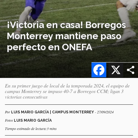
¡Victoria en casa! Borregos
Monterrey mantiene paso
perfecto en ONEFA
Facebook
X
En su primer juego de local de la temporada 2024, el equipo de
campus Monterrey se impuso 40-7 a Borregos CCM; ligan 3
victorias consecutivas
Por
- 27/09/2024
LUIS MARIO GARCÍA | CAMPUS MONTERREY
Fotos
LUIS MARIO GARCÍA
Tiempo estimado de lectura:3 mins