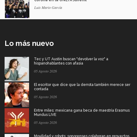
corona en la ONEFA Juvenil
Luis Mario García
Lo más nuevo
Tec y UT Austin buscan "devolver la voz" a
hispanohablantes con afasia
05 Agosto 2026
El escritor que dice que la derrota también merece ser
contada
05 Agosto 2026
Entre miles: mexicana gana beca de maestría Erasmus
Mundus LIVE
05 Agosto 2026
Movilidad y robots: sonorenses colaboran en proyectos