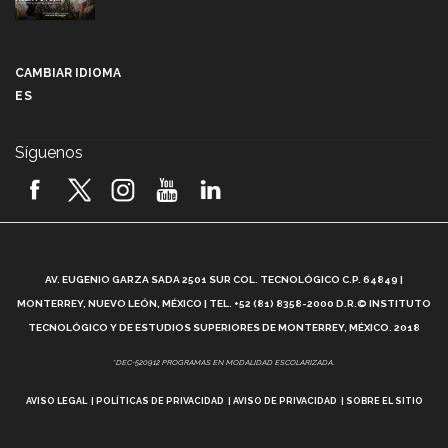
Más que un festival cultural: así es la magia de
VIBRART 2026 (video)
CAMBIAR IDIOMA
ES
Javier Guzmán: investigación con impacto social
(video)
Síguenos
¡México, en el top del mundial de robótica FIRST
2026! (video)
Vida Tec: Pasión, disciplina y básquetbol, con Gael
Adame (video)
A
AV. EUGENIO GARZA SADA 2501 SUR COL. TECNOLÓGICO C.P. 64849 |
L
¿Cómo es el Modelo Educativo Tec? (video)
MONTERREY, NUEVO LEÓN, MÉXICO | TEL. +52 (81) 8358-2000 D.R.© INSTITUTO
TECNOLÓGICO Y DE ESTUDIOS SUPERIORES DE MONTERREY, MÉXICO. 2018
Vida Tec: Feminismo e Inteligencia Artificial, Paola
*DEC-520912 PROGRAMAS EN MODALIDAD ESCOLARIZADA.
Ricaurte (video)
AVISO LEGAL
POLÍTICAS DE PRIVACIDAD
AVISO DE PRIVACIDAD
SOBRE EL SITIO