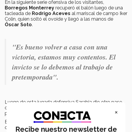
En la siguiente serie ofensiva de los visitantes,
Borregos Monterrey
recuperó el balón luego de una
tacleada de
Rodrigo Aceves
al mariscal de campo Iker
Colin, quien soltó el ovoide y llegó a las manos de
Óscar Soto
.
"
Es bueno volver a casa con una
victoria, estamos muy contentos. El
invicto se lo debemos al trabajo de
pretemporada".
Luego de esta jugada defensiva Sarabia dio otro pase
de anotación, ahora de 21 yardas, a
Mauricio Santos
×
para dejar el partido 30-7 luego del punto extra.
En el último cuarto, Guajardo conectó un gol de campo
de 33 yardas para poner el marcador 33-7 y un acarreo
Recibe nuestro newsletter de