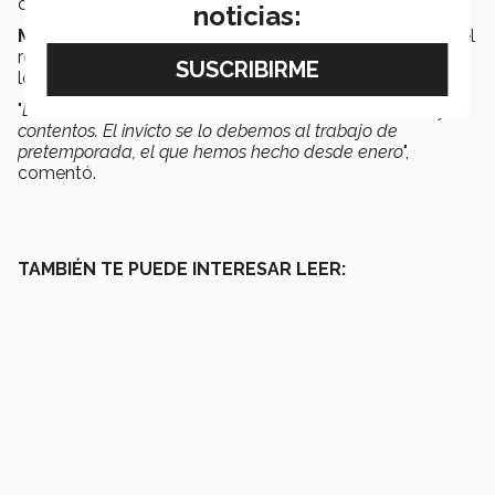
de
Rocco Villarreal
selló el resultado 40-7.
noticias:
Miguel Ángel Lozano
aseguró estar satisfechos con el
resultado del primero juego de la temporada como
local.
"
Es bueno volver a casa con una victoria, estamos muy
contentos. El invicto se lo debemos al trabajo de
pretemporada, el que hemos hecho desde enero
",
comentó.
TAMBIÉN TE PUEDE INTERESAR LEER: