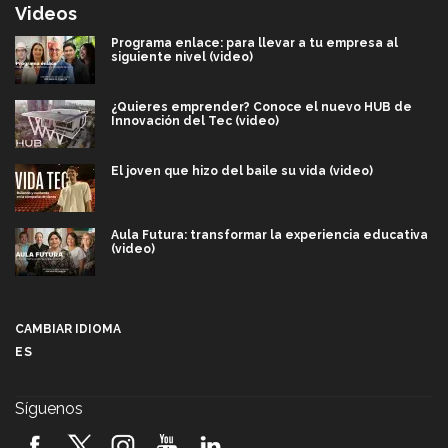
Videos
Programa enlace: para llevar a tu empresa al
siguiente nivel (video)
¿Quieres emprender? Conoce el nuevo HUB de
Innovación del Tec (video)
El joven que hizo del baile su vida (video)
Aula Futura: transformar la experiencia educativa
(video)
Más que un festival cultural: así es la magia de
VIBRART 2026 (video)
CAMBIAR IDIOMA
ES
Javier Guzmán: investigación con impacto social
(video)
Síguenos
¡México, en el top del mundial de robótica FIRST
2026! (video)