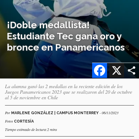
¡Doble medallista!
Estudiante Tec gana oro y
bronce en Panamericanos
Facebook
X
La alumna ganó las 2 medallas en la reciente edición de los
Juegos Panamericanos 2023 que se realizaron del 20 de octubre
al 5 de noviembre en Chile
Por
- 06/11/2023
MARLENE GONZÁLEZ | CAMPUS MONTERREY
Fotos
CORTESÍA
Tiempo estimado de lectura:2 mins