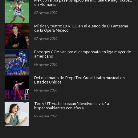
México va por pase olímpico en mundial de flag football
en Alemania
07 Agosto 2026
Música y teatro: EXATEC en el elenco de El Fantasma
de la Ópera México
07 Agosto 2026
Borregos CCM van por el campeonato en liga mayor de
americano
06 Agosto 2026
Del escenario de PrepaTec Qro al teatro musical en
Estados Unidos
06 Agosto 2026
Tec y UT Austin buscan "devolver la voz" a
hispanohablantes con afasia
05 Agosto 2026