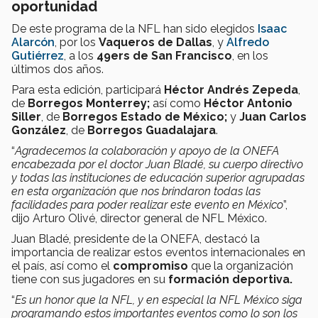
oportunidad
De este programa de la NFL han sido elegidos
Isaac
Alarcón
, por los
Vaqueros de Dallas
, y
Alfredo
Gutiérrez
, a los
49ers de San Francisco
, en los
últimos dos años.
Para esta edición, participará
Héctor Andrés Zepeda
,
de
Borregos Monterrey;
así como
Héctor Antonio
Siller
, de
Borregos Estado de México;
y
Juan Carlos
González
, de
Borregos Guadalajara
.
“
Agradecemos la colaboración y apoyo de la ONEFA
encabezada por el doctor Juan Bladé, su cuerpo directivo
y todas las instituciones de educación superior agrupadas
en esta organización que nos brindaron todas las
facilidades para poder realizar este evento en México
”,
dijo Arturo Olivé, director general de NFL México.
Juan Bladé, presidente de la ONEFA, destacó la
importancia de realizar estos eventos internacionales en
el país, así como el
compromiso
que la organización
tiene con sus jugadores en su
formación deportiva.
“
Es un honor que la NFL, y en especial la NFL México siga
programando estos importantes eventos como lo son los