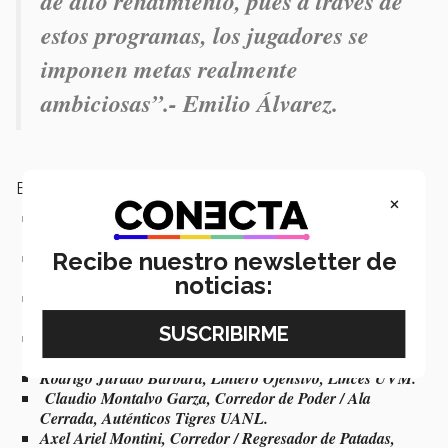
de alto rendimiento, pues a través de
estos programas, los jugadores se
imponen metas realmente
ambiciosas
”.- Emilio Álvarez.
Ellos serán los participantes del Combine México 2021:
×
Juan Miguel Alamillo Montes, Back Defensivo, Lobos
UAC.
Recibe nuestro newsletter de
José Emmanuel Cajiga Figueroa, Profundo Fuerte /
Apoyador, Águilas Blancas IPN.
noticias:
Ryan David Gomes, Apoyador Externo / Profundo Fuerte,
Galo (Brasil).
Juan Carlos González Núñez, Receptor Abierto /
Regresador de Patadas, Borregos Guadalajara.
Rodrigo Jurado Barbara, Liniero Ofensivo, Linces UVM.
Claudio Montalvo Garza, Corredor de Poder / Ala
Cerrada, Auténticos Tigres UANL.
Axel Ariel Montini, Corredor / Regresador de Patadas,