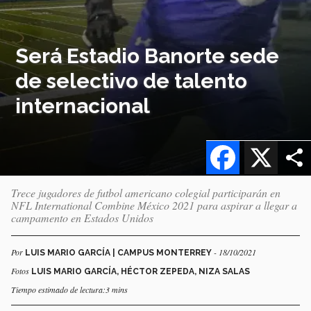
Será Estadio Banorte sede
de selectivo de talento
internacional
Facebook
X
Trece jugadores de futbol americano colegial participarán en
NFL International Combine México 2021 para aspirar a llegar a
campamento en Estados Unidos
Por
- 18/10/2021
LUIS MARIO GARCÍA | CAMPUS MONTERREY
Fotos
LUIS MARIO GARCÍA, HÉCTOR ZEPEDA, NIZA SALAS
Tiempo estimado de lectura:3 mins