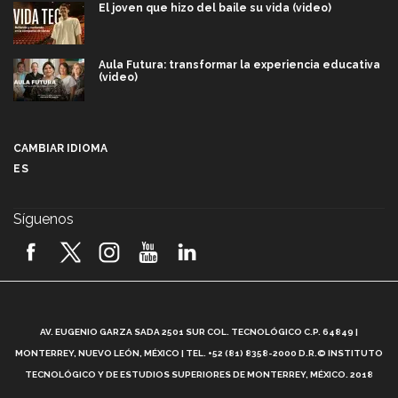
El joven que hizo del baile su vida (video)
Aula Futura: transformar la experiencia educativa
(video)
Más que un festival cultural: así es la magia de
VIBRART 2026 (video)
CAMBIAR IDIOMA
ES
Javier Guzmán: investigación con impacto social
(video)
Síguenos
¡México, en el top del mundial de robótica FIRST
2026! (video)
Vida Tec: Pasión, disciplina y básquetbol, con Gael
Adame (video)
A
AV. EUGENIO GARZA SADA 2501 SUR COL. TECNOLÓGICO C.P. 64849 |
L
¿Cómo es el Modelo Educativo Tec? (video)
MONTERREY, NUEVO LEÓN, MÉXICO | TEL. +52 (81) 8358-2000 D.R.© INSTITUTO
TECNOLÓGICO Y DE ESTUDIOS SUPERIORES DE MONTERREY, MÉXICO. 2018