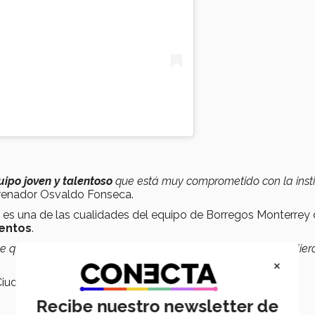
uipo joven y talentoso
que está muy comprometido con la insti
ntrenador Osvaldo Fonseca.
, es una de las cualidades del equipo de Borregos Monterrey
ientos
.
 que el equipo se sienta un poquito más vivo. Los chicos salier
×
Ciudad Juárez, Chihuahua, del 12 de mayo al 5 de junio.
Recibe nuestro newsletter de