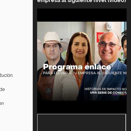
empresa al siguiente nivel (video)
tución.
 de
on