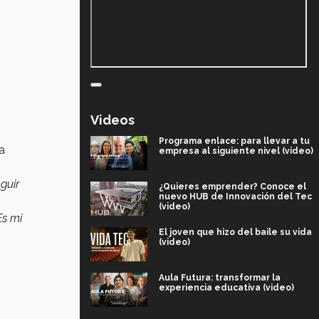
Videos
Programa enlace: para llevar a tu
a
empresa al siguiente nivel (video)
guir
¿Quieres emprender? Conoce el
nuevo HUB de Innovación del Tec
(video)
Es mi
El joven que hizo del baile su vida
(video)
Aula Futura: transformar la
experiencia educativa (video)