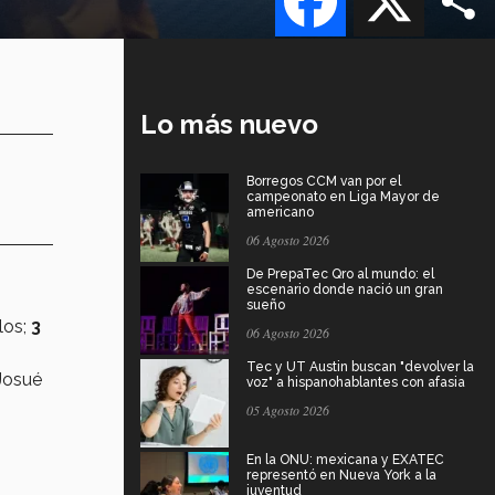
Lo más nuevo
Borregos CCM van por el
campeonato en Liga Mayor de
americano
06 Agosto 2026
De PrepaTec Qro al mundo: el
escenario donde nació un gran
sueño
ilos;
3
06 Agosto 2026
Tec y UT Austin buscan "devolver la
Josué
voz" a hispanohablantes con afasia
05 Agosto 2026
En la ONU: mexicana y EXATEC
representó en Nueva York a la
juventud