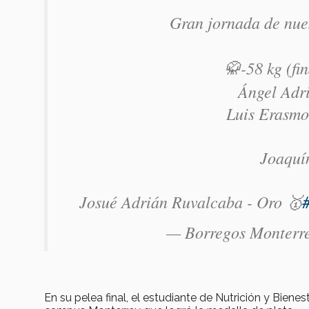
Gran jornada de nue
🥋-58 kg (fi
Ángel Adr
Luis Erasmo
Joaquí
Josué Adrián Ruvalcaba - Oro 🥇
— Borregos Monterr
En su pelea final, el estudiante de Nutrición y Bienes