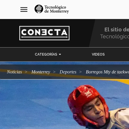
Pasar
navegación
menu
al
principal
contenido
principal
El sitio d
Tecnológic
Menu
CATEGORÍAS
VIDEOS
Comunidad
Noticias
Monterrey
deportes
Borregos Mty de taek