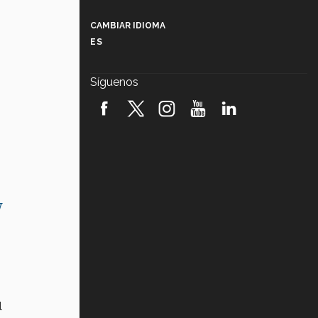
Más que un festival cultural: así es
la magia de VIBRART 2026 (video)
CAMBIAR IDIOMA
ES
Javier Guzmán: investigación con
impacto social (video)
Síguenos
¡México, en el top del mundial de
robótica FIRST 2026! (video)
Vida Tec: Pasión, disciplina y
básquetbol, con Gael Adame
(video)
¿Cómo es el Modelo Educativo
Tec? (video)
U
Vida Tec: Feminismo e Inteligencia
Artificial, Paola Ricaurte (video)
l