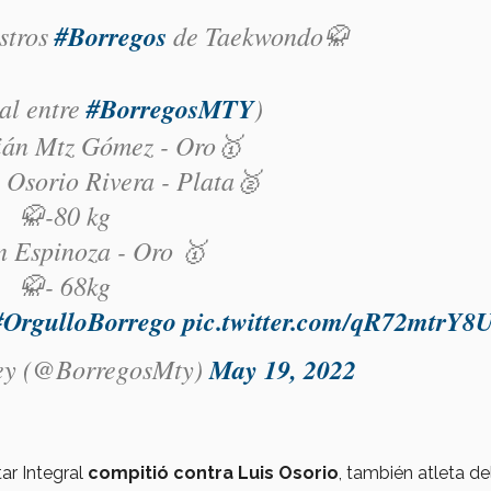
stros
#Borregos
de Taekwondo🥋
nal entre
#BorregosMTY
)
ián Mtz Gómez - Oro🥇
 Osorio Rivera - Plata🥈
🥋-80 kg
n Espinoza - Oro 🥇
🥋- 68kg
#OrgulloBorrego
pic.twitter.com/qR72mtrY8
ey (@BorregosMty)
May 19, 2022
tar Integral
compitió contra Luis Osorio
, también atleta de