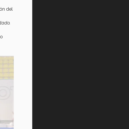
ón del
tado.
do